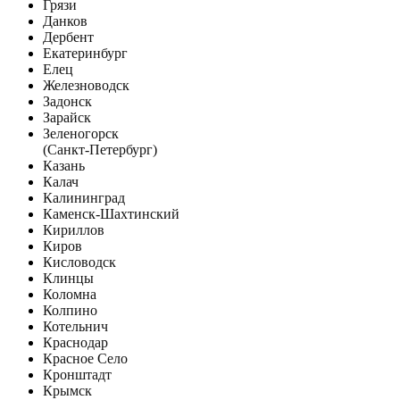
Грязи
Данков
Дербент
Екатеринбург
Елец
Железноводск
Задонск
Зарайск
Зеленогорск
(Санкт-Петербург)
Казань
Калач
Калининград
Каменск-Шахтинский
Кириллов
Киров
Кисловодск
Клинцы
Коломна
Колпино
Котельнич
Краснодар
Красное Село
Кронштадт
Крымск