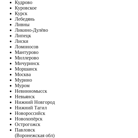
Кудрово
Куровское
Курск
Лебедянь
Ливны
Ликино-Дулёво
Липецк
Лиски
Ломоносов
Мантурово
Миллерово
Мичуринск
Моршанск
Москва
Мурино
Муром
Невинномысск
Невьянск
Нижний Новгород
Нижний Тагил
Новороссийск
Новохопёрск
Острогожск
Павловск
(Воронежская обл)