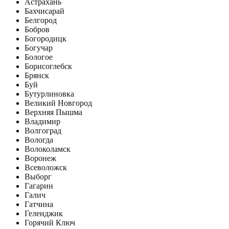
Астрахань
Бахчисарай
Белгород
Бобров
Богородицк
Богучар
Бологое
Борисоглебск
Брянск
Буй
Бутурлиновка
Великий Новгород
Верхняя Пышма
Владимир
Волгоград
Вологда
Волоколамск
Воронеж
Всеволожск
Выборг
Гагарин
Галич
Гатчина
Геленджик
Горячий Ключ