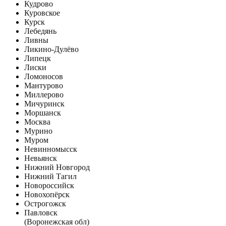
Кудрово
Куровское
Курск
Лебедянь
Ливны
Ликино-Дулёво
Липецк
Лиски
Ломоносов
Мантурово
Миллерово
Мичуринск
Моршанск
Москва
Мурино
Муром
Невинномысск
Невьянск
Нижний Новгород
Нижний Тагил
Новороссийск
Новохопёрск
Острогожск
Павловск
(Воронежская обл)