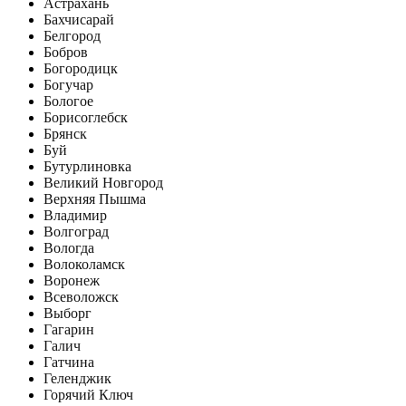
Астрахань
Бахчисарай
Белгород
Бобров
Богородицк
Богучар
Бологое
Борисоглебск
Брянск
Буй
Бутурлиновка
Великий Новгород
Верхняя Пышма
Владимир
Волгоград
Вологда
Волоколамск
Воронеж
Всеволожск
Выборг
Гагарин
Галич
Гатчина
Геленджик
Горячий Ключ