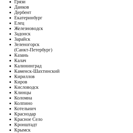
Грязи
Данков
Дербент
Екатеринбург
Елец
Железноводск
Задонск
Зарайск
Зеленогорск
(Санкт-Петербург)
Казань
Калач
Калининград
Каменск-Шахтинский
Кириллов
Киров
Кисловодск
Клинцы
Коломна
Колпино
Котельнич
Краснодар
Красное Село
Кронштадт
Крымск