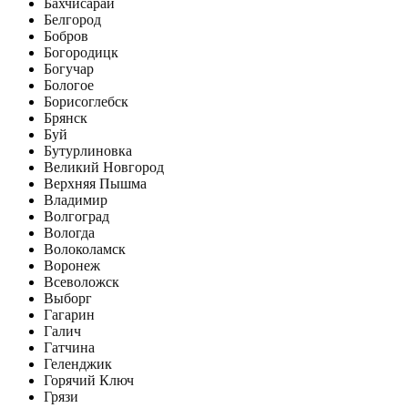
Бахчисарай
Белгород
Бобров
Богородицк
Богучар
Бологое
Борисоглебск
Брянск
Буй
Бутурлиновка
Великий Новгород
Верхняя Пышма
Владимир
Волгоград
Вологда
Волоколамск
Воронеж
Всеволожск
Выборг
Гагарин
Галич
Гатчина
Геленджик
Горячий Ключ
Грязи