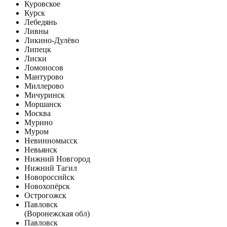
Куровское
Курск
Лебедянь
Ливны
Ликино-Дулёво
Липецк
Лиски
Ломоносов
Мантурово
Миллерово
Мичуринск
Моршанск
Москва
Мурино
Муром
Невинномысск
Невьянск
Нижний Новгород
Нижний Тагил
Новороссийск
Новохопёрск
Острогожск
Павловск
(Воронежская обл)
Павловск