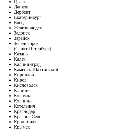
Грязи
Данков
Дербент
Екатеринбург
Елец
Железноводск
Задонск
Зарайск
Зеленогорск
(Санкт-Петербург)
Казань
Калач
Калининград
Каменск-Шахтинский
Кириллов
Киров
Кисловодск
Клинцы
Коломна
Колпино
Котельнич
Краснодар
Красное Село
Кронштадт
Крымск