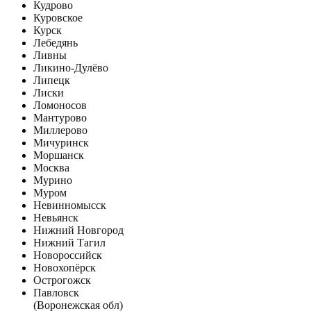
Кудрово
Куровское
Курск
Лебедянь
Ливны
Ликино-Дулёво
Липецк
Лиски
Ломоносов
Мантурово
Миллерово
Мичуринск
Моршанск
Москва
Мурино
Муром
Невинномысск
Невьянск
Нижний Новгород
Нижний Тагил
Новороссийск
Новохопёрск
Острогожск
Павловск
(Воронежская обл)