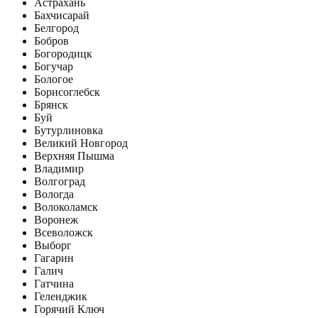
Астрахань
Бахчисарай
Белгород
Бобров
Богородицк
Богучар
Бологое
Борисоглебск
Брянск
Буй
Бутурлиновка
Великий Новгород
Верхняя Пышма
Владимир
Волгоград
Вологда
Волоколамск
Воронеж
Всеволожск
Выборг
Гагарин
Галич
Гатчина
Геленджик
Горячий Ключ