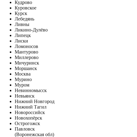
Кудрово
Куровское
Курск
Лебедянь
Ливны
Ликино-Дулёво
Липецк
Лиски
Ломоносов
Мантурово
Миллерово
Мичуринск
Моршанск
Москва
Мурино
Муром
Невинномысск
Невьянск
Нижний Новгород
Нижний Тагил
Новороссийск
Новохопёрск
Острогожск
Павловск
(Воронежская обл)