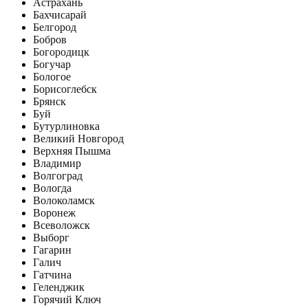
Астрахань
Бахчисарай
Белгород
Бобров
Богородицк
Богучар
Бологое
Борисоглебск
Брянск
Буй
Бутурлиновка
Великий Новгород
Верхняя Пышма
Владимир
Волгоград
Вологда
Волоколамск
Воронеж
Всеволожск
Выборг
Гагарин
Галич
Гатчина
Геленджик
Горячий Ключ