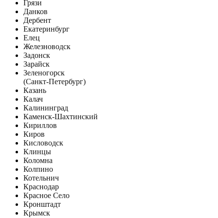
Грязи
Данков
Дербент
Екатеринбург
Елец
Железноводск
Задонск
Зарайск
Зеленогорск
(Санкт-Петербург)
Казань
Калач
Калининград
Каменск-Шахтинский
Кириллов
Киров
Кисловодск
Клинцы
Коломна
Колпино
Котельнич
Краснодар
Красное Село
Кронштадт
Крымск