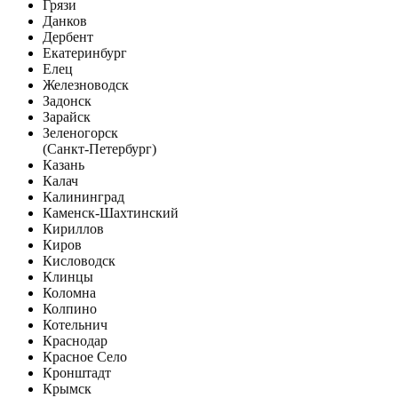
Грязи
Данков
Дербент
Екатеринбург
Елец
Железноводск
Задонск
Зарайск
Зеленогорск
(Санкт-Петербург)
Казань
Калач
Калининград
Каменск-Шахтинский
Кириллов
Киров
Кисловодск
Клинцы
Коломна
Колпино
Котельнич
Краснодар
Красное Село
Кронштадт
Крымск