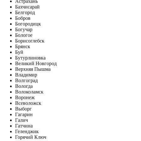
Астрахань
Бахчисарай
Белгород
Бобров
Богородицк
Богучар
Бологое
Борисоглебск
Брянск
Буй
Бутурлиновка
Великий Новгород
Верхняя Пышма
Владимир
Волгоград
Вологда
Волоколамск
Воронеж
Всеволожск
Выборг
Гагарин
Галич
Гатчина
Геленджик
Горячий Ключ