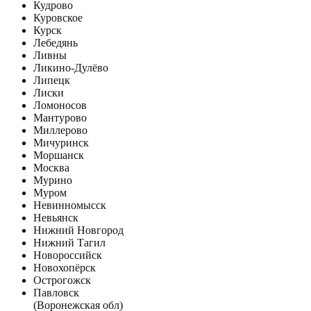
Кудрово
Куровское
Курск
Лебедянь
Ливны
Ликино-Дулёво
Липецк
Лиски
Ломоносов
Мантурово
Миллерово
Мичуринск
Моршанск
Москва
Мурино
Муром
Невинномысск
Невьянск
Нижний Новгород
Нижний Тагил
Новороссийск
Новохопёрск
Острогожск
Павловск
(Воронежская обл)