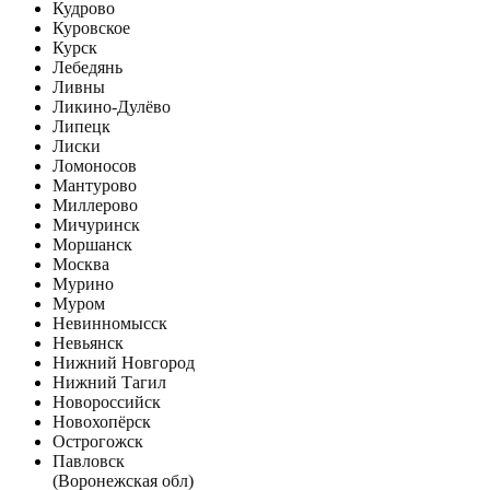
Кудрово
Куровское
Курск
Лебедянь
Ливны
Ликино-Дулёво
Липецк
Лиски
Ломоносов
Мантурово
Миллерово
Мичуринск
Моршанск
Москва
Мурино
Муром
Невинномысск
Невьянск
Нижний Новгород
Нижний Тагил
Новороссийск
Новохопёрск
Острогожск
Павловск
(Воронежская обл)