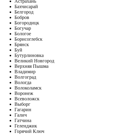
Астрахань
Бахчисарай
Белгород
Бобров
Богородицк
Богучар
Бологое
Борисоглебск
Брянск
Буй
Бутурлиновка
Великий Новгород
Верхняя Пышма
Владимир
Волгоград
Вологда
Волоколамск
Воронеж
Всеволожск
Выборг
Гагарин
Галич
Гатчина
Геленджик
Горячий Ключ