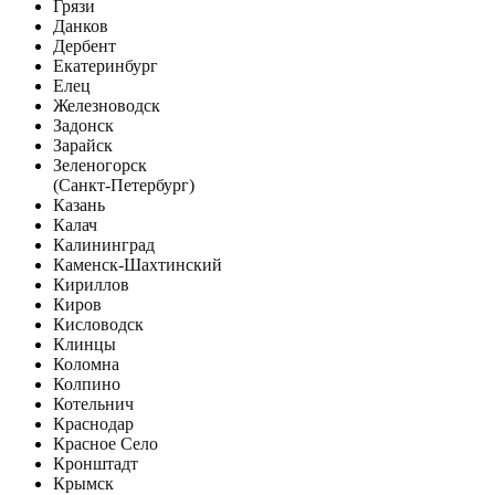
Грязи
Данков
Дербент
Екатеринбург
Елец
Железноводск
Задонск
Зарайск
Зеленогорск
(Санкт-Петербург)
Казань
Калач
Калининград
Каменск-Шахтинский
Кириллов
Киров
Кисловодск
Клинцы
Коломна
Колпино
Котельнич
Краснодар
Красное Село
Кронштадт
Крымск