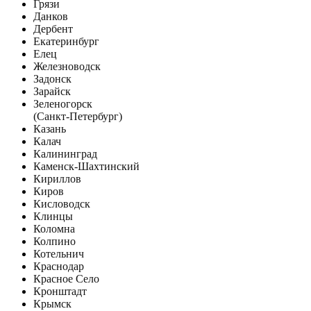
Грязи
Данков
Дербент
Екатеринбург
Елец
Железноводск
Задонск
Зарайск
Зеленогорск
(Санкт-Петербург)
Казань
Калач
Калининград
Каменск-Шахтинский
Кириллов
Киров
Кисловодск
Клинцы
Коломна
Колпино
Котельнич
Краснодар
Красное Село
Кронштадт
Крымск