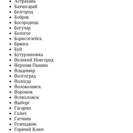
Астрахань
Бахчисарай
Белгород
Бобров
Богородицк
Богучар
Бологое
Борисоглебск
Брянск
Буй
Бутурлиновка
Великий Новгород
Верхняя Пышма
Владимир
Волгоград
Вологда
Волоколамск
Воронеж
Всеволожск
Выборг
Гагарин
Галич
Гатчина
Геленджик
Горячий Ключ