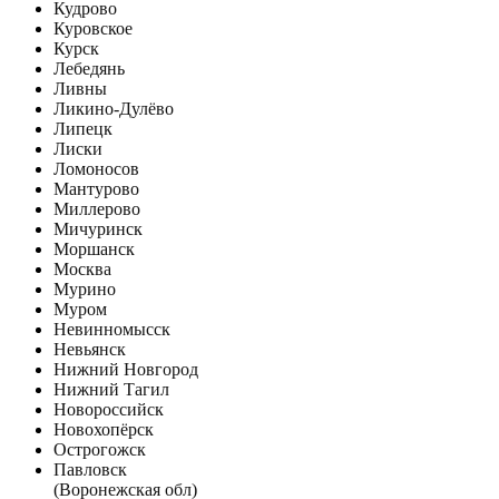
Кудрово
Куровское
Курск
Лебедянь
Ливны
Ликино-Дулёво
Липецк
Лиски
Ломоносов
Мантурово
Миллерово
Мичуринск
Моршанск
Москва
Мурино
Муром
Невинномысск
Невьянск
Нижний Новгород
Нижний Тагил
Новороссийск
Новохопёрск
Острогожск
Павловск
(Воронежская обл)