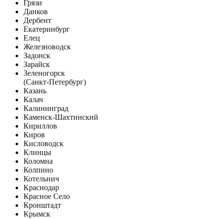
Грязи
Данков
Дербент
Екатеринбург
Елец
Железноводск
Задонск
Зарайск
Зеленогорск
(Санкт-Петербург)
Казань
Калач
Калининград
Каменск-Шахтинский
Кириллов
Киров
Кисловодск
Клинцы
Коломна
Колпино
Котельнич
Краснодар
Красное Село
Кронштадт
Крымск