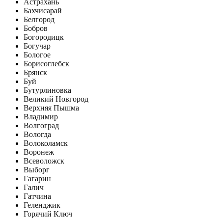
Астрахань
Бахчисарай
Белгород
Бобров
Богородицк
Богучар
Бологое
Борисоглебск
Брянск
Буй
Бутурлиновка
Великий Новгород
Верхняя Пышма
Владимир
Волгоград
Вологда
Волоколамск
Воронеж
Всеволожск
Выборг
Гагарин
Галич
Гатчина
Геленджик
Горячий Ключ