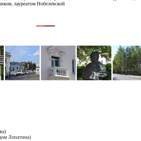
миком, лауреатом Нобелевской
ва)
дом Лопатина)