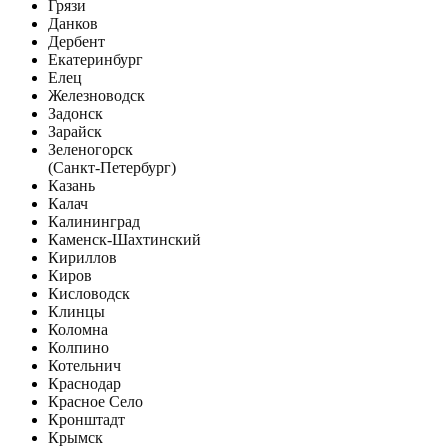
Грязи
Данков
Дербент
Екатеринбург
Елец
Железноводск
Задонск
Зарайск
Зеленогорск
(Санкт-Петербург)
Казань
Калач
Калининград
Каменск-Шахтинский
Кириллов
Киров
Кисловодск
Клинцы
Коломна
Колпино
Котельнич
Краснодар
Красное Село
Кронштадт
Крымск