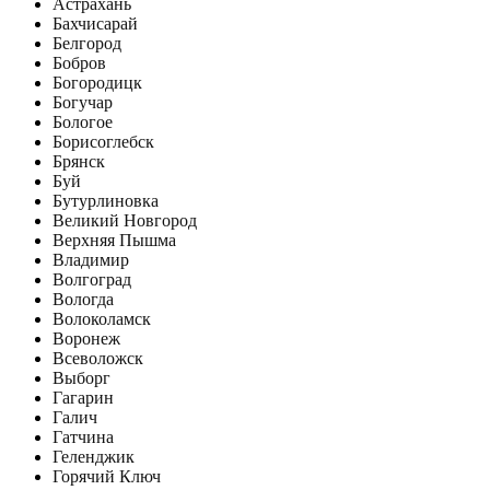
Астрахань
Бахчисарай
Белгород
Бобров
Богородицк
Богучар
Бологое
Борисоглебск
Брянск
Буй
Бутурлиновка
Великий Новгород
Верхняя Пышма
Владимир
Волгоград
Вологда
Волоколамск
Воронеж
Всеволожск
Выборг
Гагарин
Галич
Гатчина
Геленджик
Горячий Ключ