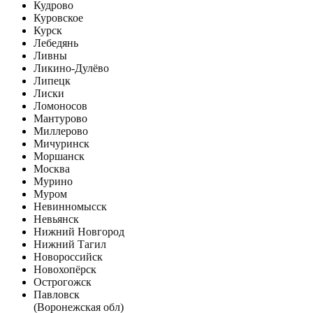
Кудрово
Куровское
Курск
Лебедянь
Ливны
Ликино-Дулёво
Липецк
Лиски
Ломоносов
Мантурово
Миллерово
Мичуринск
Моршанск
Москва
Мурино
Муром
Невинномысск
Невьянск
Нижний Новгород
Нижний Тагил
Новороссийск
Новохопёрск
Острогожск
Павловск
(Воронежская обл)