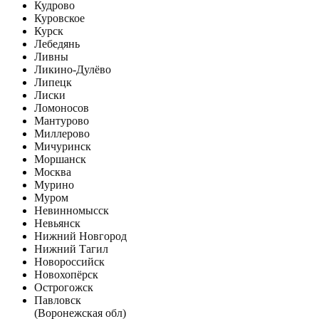
Кудрово
Куровское
Курск
Лебедянь
Ливны
Ликино-Дулёво
Липецк
Лиски
Ломоносов
Мантурово
Миллерово
Мичуринск
Моршанск
Москва
Мурино
Муром
Невинномысск
Невьянск
Нижний Новгород
Нижний Тагил
Новороссийск
Новохопёрск
Острогожск
Павловск
(Воронежская обл)