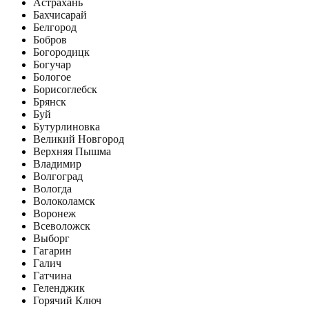
Астрахань
Бахчисарай
Белгород
Бобров
Богородицк
Богучар
Бологое
Борисоглебск
Брянск
Буй
Бутурлиновка
Великий Новгород
Верхняя Пышма
Владимир
Волгоград
Вологда
Волоколамск
Воронеж
Всеволожск
Выборг
Гагарин
Галич
Гатчина
Геленджик
Горячий Ключ