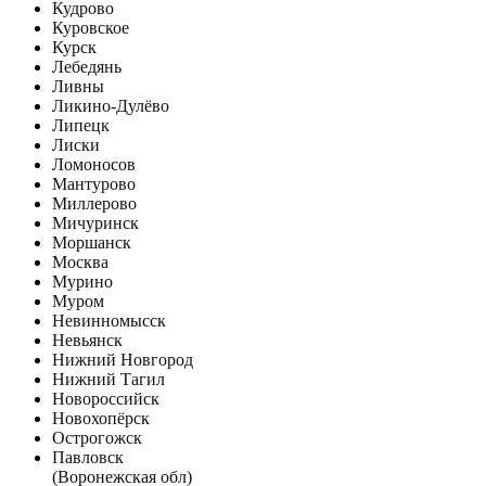
Кудрово
Куровское
Курск
Лебедянь
Ливны
Ликино-Дулёво
Липецк
Лиски
Ломоносов
Мантурово
Миллерово
Мичуринск
Моршанск
Москва
Мурино
Муром
Невинномысск
Невьянск
Нижний Новгород
Нижний Тагил
Новороссийск
Новохопёрск
Острогожск
Павловск
(Воронежская обл)