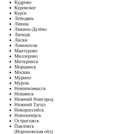
Кудрово
Куровское
Курск
Лебедянь
Ливны
Ликино-Дулёво
Липецк
Лиски
Ломоносов
Мантурово
Миллерово
Мичуринск
Моршанск
Москва
Мурино
Муром
Невинномысск
Невьянск
Нижний Новгород
Нижний Тагил
Новороссийск
Новохопёрск
Острогожск
Павловск
(Воронежская обл)