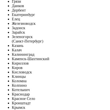
Грязи
Данков
Дербент
Екатеринбург
Елец
Железноводск
Задонск
Зарайск
Зеленогорск
(Санкт-Петербург)
Казань
Калач
Калининград
Каменск-Шахтинский
Кириллов
Киров
Кисловодск
Клинцы
Коломна
Колпино
Котельнич
Краснодар
Красное Село
Кронштадт
Крымск