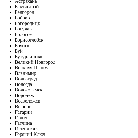
Астрахань
Бахчисарай
Белгород
Бобров
Богородицк
Богучар
Бологое
Борисоглебск
Брянск
Буй
Бутурлиновка
Великий Новгород
Верхняя Пышма
Владимир
Волгоград
Вологда
Волоколамск
Воронеж
Всеволожск
Выборг
Гагарин
Галич
Гатчина
Геленджик
Горячий Ключ