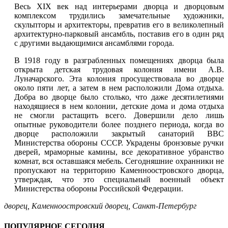
Весь XIX век над интерьерами дворца и дворцовым
комплексом трудились замечательные художники,
скульпторы и архитекторы, превратив его в великолепный
архитектурно-парковый ансамбль, поставив его в один ряд
с другими выдающимися ансамблями города.
В 1918 году в разграбленных помещениях дворца была
открыта детская трудовая колония имени А.В.
Луначарского. Эта колония просуществовала во дворце
около пяти лет, а затем в нем расположили Дома отдыха.
Добра во дворце было столько, что даже десятилетиями
находящиеся в нем колонии, детские дома и дома отдыха
не смогли растащить всего. Довершили дело лишь
опытные руководители более позднего периода, когда во
дворце расположили закрытый санаторий ВВС
Министерства обороны СССР. Украдены бронзовые ручки
дверей, мраморные камины, все декоративное убранство
комнат, вся оставшаяся мебель. Сегодняшние охранники не
пропускают на территорию Каменноостровского дворца,
утверждая, что это специальный военный объект
Министерства обороны Российской Федерации.
дворец
,
Каменноостровский дворец
,
Санкт-Петербург
ПОПУЛЯРНОЕ СЕГОДНЯ