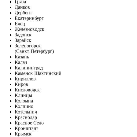
Грязи
Данков
Дербент
Екатеринбург
Елец
Железноводск
Задонск
Зарайск
Зеленогорск
(Санкт-Петербург)
Казань
Калач
Калининград
Каменск-Шахтинский
Кириллов
Киров
Кисловодск
Клинцы
Коломна
Колпино
Котельнич
Краснодар
Красное Село
Кронштадт
Крымск