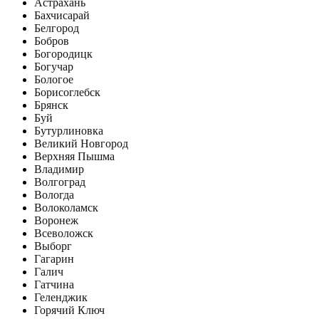
Астрахань
Бахчисарай
Белгород
Бобров
Богородицк
Богучар
Бологое
Борисоглебск
Брянск
Буй
Бутурлиновка
Великий Новгород
Верхняя Пышма
Владимир
Волгоград
Вологда
Волоколамск
Воронеж
Всеволожск
Выборг
Гагарин
Галич
Гатчина
Геленджик
Горячий Ключ