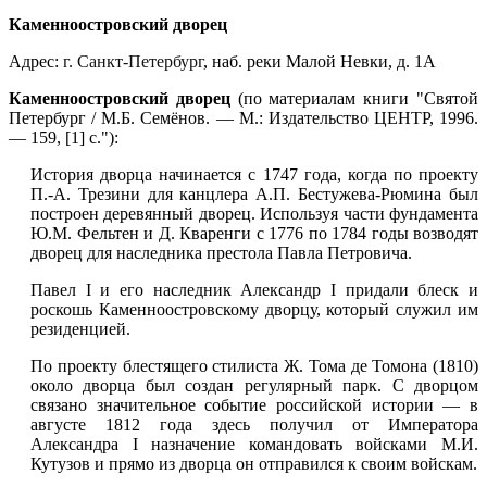
Каменноостровский дворец
Адрес:
г. Санкт-Петербург
, наб. реки Малой Невки, д. 1А
Каменноостровский дворец
(по материалам книги "Святой
Петербург / М.Б. Семёнов. — М.: Издательство ЦЕНТР, 1996.
— 159, [1] с."):
История дворца начинается с 1747 года, когда по проекту
П.-А. Трезини для канцлера А.П. Бестужева-Рюмина был
построен деревянный дворец. Используя части фундамента
Ю.М. Фельтен и Д. Кваренги с 1776 по 1784 годы возводят
дворец для наследника престола Павла Петровича.
Павел I и его наследник Александр I придали блеск и
роскошь Каменноостровскому дворцу, который служил им
резиденцией.
По проекту блестящего стилиста Ж. Тома де Томона (1810)
около дворца был создан регулярный парк. С дворцом
связано значительное событие российской истории — в
августе 1812 года здесь получил от Императора
Александра I назначение командовать войсками М.И.
Кутузов и прямо из дворца он отправился к своим войскам.