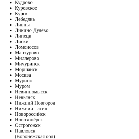
Кудрово
Куровское
Курск
Лебедянь
Ливны
Ликино-Дулёво
Липецк
Лиски
Ломоносов
Мантурово
Миллерово
Мичуринск
Моршанск
Москва
Мурино
Муром
Невинномысск
Невьянск
Нижний Новгород
Нижний Тагил
Новороссийск
Новохопёрск
Острогожск
Павловск
(Воронежская обл)