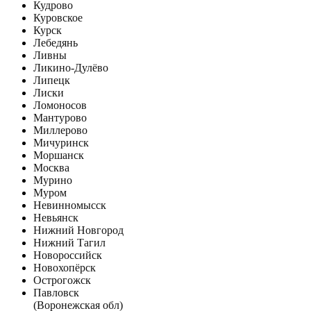
Кудрово
Куровское
Курск
Лебедянь
Ливны
Ликино-Дулёво
Липецк
Лиски
Ломоносов
Мантурово
Миллерово
Мичуринск
Моршанск
Москва
Мурино
Муром
Невинномысск
Невьянск
Нижний Новгород
Нижний Тагил
Новороссийск
Новохопёрск
Острогожск
Павловск
(Воронежская обл)