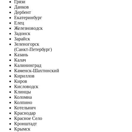
Грязи
Данков
Дербент
Екатеринбург
Елец
Железноводск
Задонск
Зарайск
Зеленогорск
(Санкт-Петербург)
Казань
Калач
Калининград
Каменск-Шахтинский
Кириллов
Киров
Кисловодск
Клинцы
Коломна
Колпино
Котельнич
Краснодар
Красное Село
Кронштадт
Крымск