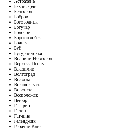
Астрахань
Бахчисарай
Белгород
Бобров
Богородицк
Богучар
Бологое
Борисоглебск
Брянск
Буй
Бутурлиновка
Великий Новгород
Верхняя Пышма
Владимир
Волгоград
Вологда
Волоколамск
Воронеж
Всеволожск
Выборг
Гагарин
Галич
Гатчина
Геленджик
Горячий Ключ