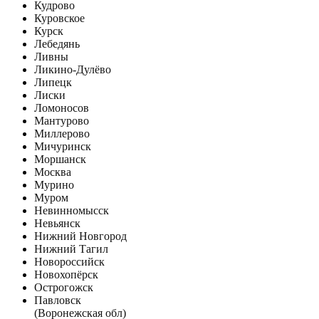
Кудрово
Куровское
Курск
Лебедянь
Ливны
Ликино-Дулёво
Липецк
Лиски
Ломоносов
Мантурово
Миллерово
Мичуринск
Моршанск
Москва
Мурино
Муром
Невинномысск
Невьянск
Нижний Новгород
Нижний Тагил
Новороссийск
Новохопёрск
Острогожск
Павловск
(Воронежская обл)