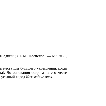
00 единиц / Е.М. Поспелов. — М.: АСТ,
а места для будущего укрепления, когда
а). До основания острога на его месте
г. уездный город
Козьмодемьянск
.