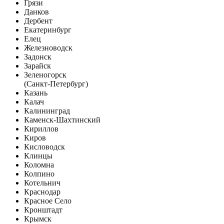
Грязи
Данков
Дербент
Екатеринбург
Елец
Железноводск
Задонск
Зарайск
Зеленогорск
(Санкт-Петербург)
Казань
Калач
Калининград
Каменск-Шахтинский
Кириллов
Киров
Кисловодск
Клинцы
Коломна
Колпино
Котельнич
Краснодар
Красное Село
Кронштадт
Крымск