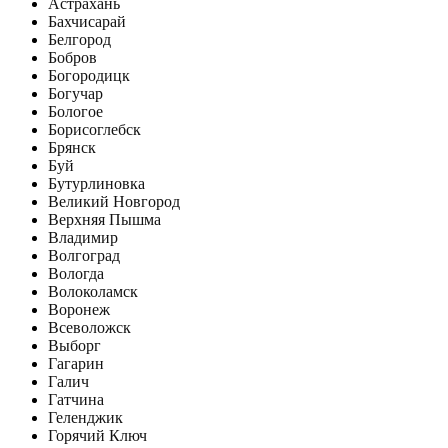
Астрахань
Бахчисарай
Белгород
Бобров
Богородицк
Богучар
Бологое
Борисоглебск
Брянск
Буй
Бутурлиновка
Великий Новгород
Верхняя Пышма
Владимир
Волгоград
Вологда
Волоколамск
Воронеж
Всеволожск
Выборг
Гагарин
Галич
Гатчина
Геленджик
Горячий Ключ