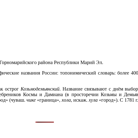
Горномарийского района Республики Марий Эл.
фические названия России: топонимический словарь: более 40
как острог
Козьмодемьянский
. Название связывают с днём выбор
ребреников Космы и Дамиана (в просторечии Козьмы и Демьян
од» (чуваш.
чике
«граница»,
хола
, искаж.
хула
«город»). С 1781 