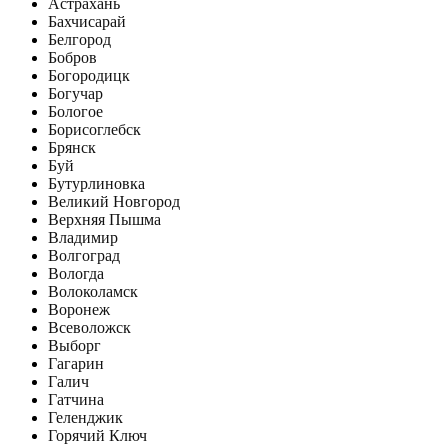
Астрахань
Бахчисарай
Белгород
Бобров
Богородицк
Богучар
Бологое
Борисоглебск
Брянск
Буй
Бутурлиновка
Великий Новгород
Верхняя Пышма
Владимир
Волгоград
Вологда
Волоколамск
Воронеж
Всеволожск
Выборг
Гагарин
Галич
Гатчина
Геленджик
Горячий Ключ