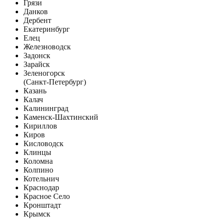
Грязи
Данков
Дербент
Екатеринбург
Елец
Железноводск
Задонск
Зарайск
Зеленогорск
(Санкт-Петербург)
Казань
Калач
Калининград
Каменск-Шахтинский
Кириллов
Киров
Кисловодск
Клинцы
Коломна
Колпино
Котельнич
Краснодар
Красное Село
Кронштадт
Крымск