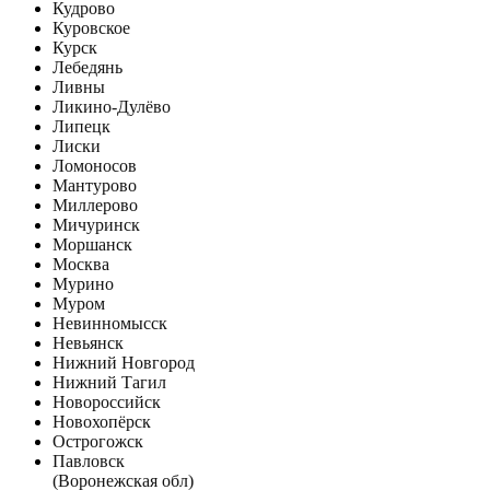
Кудрово
Куровское
Курск
Лебедянь
Ливны
Ликино-Дулёво
Липецк
Лиски
Ломоносов
Мантурово
Миллерово
Мичуринск
Моршанск
Москва
Мурино
Муром
Невинномысск
Невьянск
Нижний Новгород
Нижний Тагил
Новороссийск
Новохопёрск
Острогожск
Павловск
(Воронежская обл)