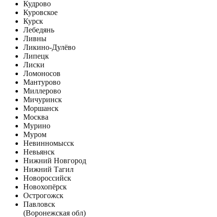
Кудрово
Куровское
Курск
Лебедянь
Ливны
Ликино-Дулёво
Липецк
Лиски
Ломоносов
Мантурово
Миллерово
Мичуринск
Моршанск
Москва
Мурино
Муром
Невинномысск
Невьянск
Нижний Новгород
Нижний Тагил
Новороссийск
Новохопёрск
Острогожск
Павловск
(Воронежская обл)