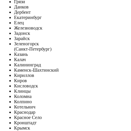
Грязи
Данков
Дербент
Екатеринбург
Елец
Железноводск
Задонск
Зарайск
Зеленогорск
(Санкт-Петербург)
Казань
Калач
Калининград
Каменск-Шахтинский
Кириллов
Киров
Кисловодск
Клинцы
Коломна
Колпино
Котельнич
Краснодар
Красное Село
Кронштадт
Крымск