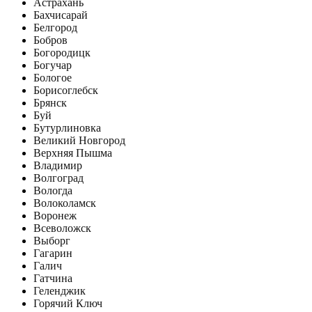
Астрахань
Бахчисарай
Белгород
Бобров
Богородицк
Богучар
Бологое
Борисоглебск
Брянск
Буй
Бутурлиновка
Великий Новгород
Верхняя Пышма
Владимир
Волгоград
Вологда
Волоколамск
Воронеж
Всеволожск
Выборг
Гагарин
Галич
Гатчина
Геленджик
Горячий Ключ