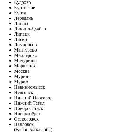
Кудрово
Куровское
Курск
Лебедянь
Ливны
Ликино-Дулёво
Липецк
Лиски
Ломоносов
Мантурово
Миллерово
Мичуринск
Моршанск
Москва
Мурино
Муром
Невинномысск
Невьянск
Нижний Новгород
Нижний Тагил
Новороссийск
Новохопёрск
Острогожск
Павловск
(Воронежская обл)