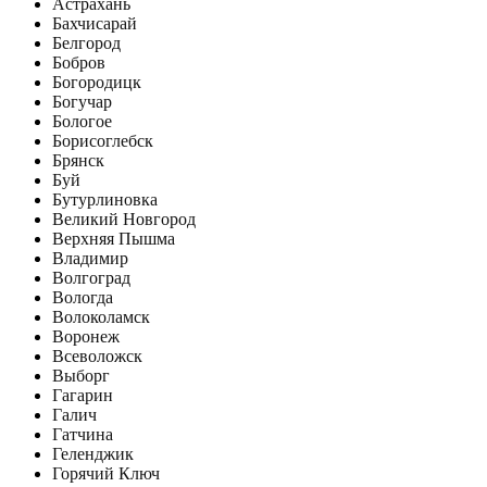
Астрахань
Бахчисарай
Белгород
Бобров
Богородицк
Богучар
Бологое
Борисоглебск
Брянск
Буй
Бутурлиновка
Великий Новгород
Верхняя Пышма
Владимир
Волгоград
Вологда
Волоколамск
Воронеж
Всеволожск
Выборг
Гагарин
Галич
Гатчина
Геленджик
Горячий Ключ