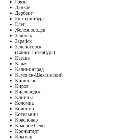
Грязи
Данков
Дербент
Екатеринбург
Елец
Железноводск
Задонск
Зарайск
Зеленогорск
(Санкт-Петербург)
Казань
Калач
Калининград
Каменск-Шахтинский
Кириллов
Киров
Кисловодск
Клинцы
Коломна
Колпино
Котельнич
Краснодар
Красное Село
Кронштадт
Крымск