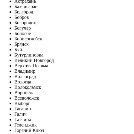
Астрахань
Бахчисарай
Белгород
Бобров
Богородицк
Богучар
Бологое
Борисоглебск
Брянск
Буй
Бутурлиновка
Великий Новгород
Верхняя Пышма
Владимир
Волгоград
Вологда
Волоколамск
Воронеж
Всеволожск
Выборг
Гагарин
Галич
Гатчина
Геленджик
Горячий Ключ