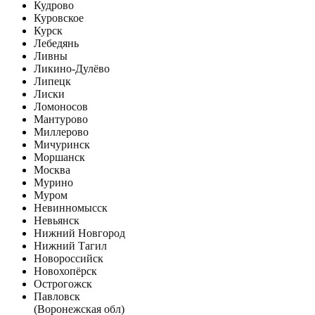
Кудрово
Куровское
Курск
Лебедянь
Ливны
Ликино-Дулёво
Липецк
Лиски
Ломоносов
Мантурово
Миллерово
Мичуринск
Моршанск
Москва
Мурино
Муром
Невинномысск
Невьянск
Нижний Новгород
Нижний Тагил
Новороссийск
Новохопёрск
Острогожск
Павловск
(Воронежская обл)