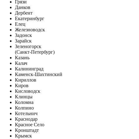
Грязи
Данков
Дербент
Екатеринбург
Елец
Железноводск
Задонск
Зарайск
Зеленогорск
(Санкт-Петербург)
Казань
Калач
Калининград
Каменск-Шахтинский
Кириллов
Киров
Кисловодск
Клинцы
Коломна
Колпино
Котельнич
Краснодар
Красное Село
Кронштадт
Крымск