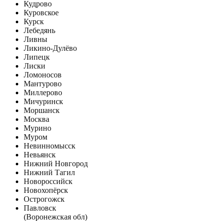
Кудрово
Куровское
Курск
Лебедянь
Ливны
Ликино-Дулёво
Липецк
Лиски
Ломоносов
Мантурово
Миллерово
Мичуринск
Моршанск
Москва
Мурино
Муром
Невинномысск
Невьянск
Нижний Новгород
Нижний Тагил
Новороссийск
Новохопёрск
Острогожск
Павловск
(Воронежская обл)