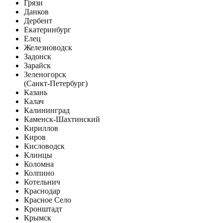
Грязи
Данков
Дербент
Екатеринбург
Елец
Железноводск
Задонск
Зарайск
Зеленогорск
(Санкт-Петербург)
Казань
Калач
Калининград
Каменск-Шахтинский
Кириллов
Киров
Кисловодск
Клинцы
Коломна
Колпино
Котельнич
Краснодар
Красное Село
Кронштадт
Крымск