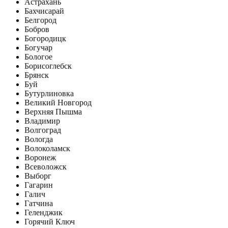
Астрахань
Бахчисарай
Белгород
Бобров
Богородицк
Богучар
Бологое
Борисоглебск
Брянск
Буй
Бутурлиновка
Великий Новгород
Верхняя Пышма
Владимир
Волгоград
Вологда
Волоколамск
Воронеж
Всеволожск
Выборг
Гагарин
Галич
Гатчина
Геленджик
Горячий Ключ