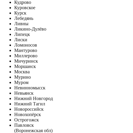
Кудрово
Куровское
Курск
Лебедянь
Ливны
Ликино-Дулёво
Липецк
Лиски
Ломоносов
Мантурово
Миллерово
Мичуринск
Моршанск
Москва
Мурино
Муром
Невинномысск
Невьянск
Нижний Новгород
Нижний Тагил
Новороссийск
Новохопёрск
Острогожск
Павловск
(Воронежская обл)