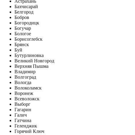
Астрахань
Бахчисарай
Белгород
Бобров
Богородицк
Богучар
Бологое
Борисоглебск
Брянск
Буй
Бутурлиновка
Великий Новгород
Верхняя Пышма
Владимир
Волгоград
Вологда
Волоколамск
Воронеж
Всеволожск
Выборг
Гагарин
Галич
Гатчина
Геленджик
Горячий Ключ