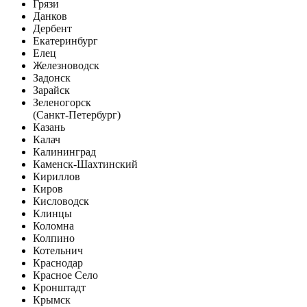
Грязи
Данков
Дербент
Екатеринбург
Елец
Железноводск
Задонск
Зарайск
Зеленогорск
(Санкт-Петербург)
Казань
Калач
Калининград
Каменск-Шахтинский
Кириллов
Киров
Кисловодск
Клинцы
Коломна
Колпино
Котельнич
Краснодар
Красное Село
Кронштадт
Крымск