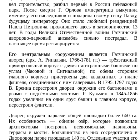
вёл строительство, разбил первый в России пейзажный
парк. После смерти Г. Орлова императрица выкупила
имение у его наследников и подарила своему сыну Павлу,
будущему императору. Оно стало любимой резиденцией
Павла Петровича, прожившего здесь в затворничестве 13
лет. В годы Великой Отечественной войны Гатчинский
дворцово-парковый ансамбль сильно пострадал. В
настоящее время реставрируется.
Его центральным сооружением является
Гатчинский
дворец
(арх. А. Ринальди, 1766-1781 гг.) — трёхэтажный
прямоугольный корпус с двумя пятигранными башнями по
углам (Часовой и Сигнальной), по обеим сторонам
главного корпуса пристроены два квадратных в плане
флигеля, соединённых с ним галереями. В 1795-1797 годах
В. Бренна перестроил дворец, окружив его бастионами и
рвами с подъёмными мостами. Р. Кузьмин в 1845-1856
годах увеличил на один ярус башни в главном корпусе,
перестроил флигели.
Дворец
окружён парками общей площадью более 660 га.
Их особенность — обилие озёр, которые позволили
архитекторам построить всевозможные павильоны,
террасы и мосты. Большинство из них сосредоточено в
Дворцовом парке
площадью 140 га. Отдельные участки его