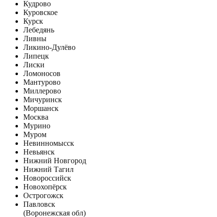
Кудрово
Куровское
Курск
Лебедянь
Ливны
Ликино-Дулёво
Липецк
Лиски
Ломоносов
Мантурово
Миллерово
Мичуринск
Моршанск
Москва
Мурино
Муром
Невинномысск
Невьянск
Нижний Новгород
Нижний Тагил
Новороссийск
Новохопёрск
Острогожск
Павловск
(Воронежская обл)