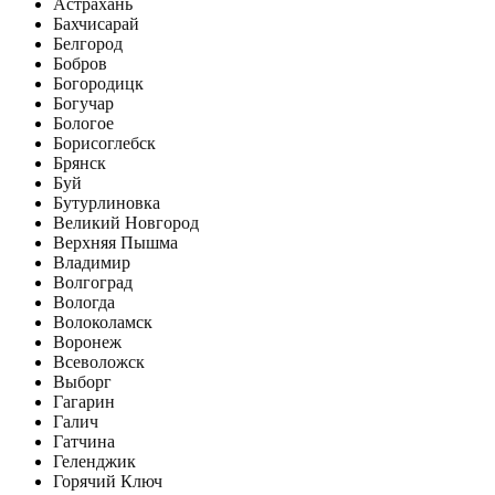
Астрахань
Бахчисарай
Белгород
Бобров
Богородицк
Богучар
Бологое
Борисоглебск
Брянск
Буй
Бутурлиновка
Великий Новгород
Верхняя Пышма
Владимир
Волгоград
Вологда
Волоколамск
Воронеж
Всеволожск
Выборг
Гагарин
Галич
Гатчина
Геленджик
Горячий Ключ