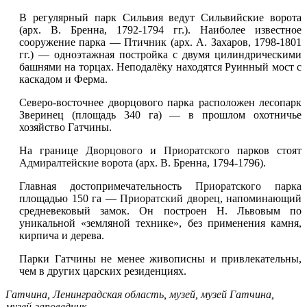
В регулярный парк Сильвия ведут Сильвийские ворота
(арх. В. Бренна, 1792-1794 гг.). Наиболее известное
сооружение парка — Птичник (арх. А. Захаров, 1798-1801
гг.) — одноэтажная постройка с двумя цилиндрическими
башнями на торцах. Неподалёку находятся Руинный мост с
каскадом и Ферма.
Северо-восточнее дворцового парка расположен лесопарк
Зверинец (площадь 340 га) — в прошлом охотничье
хозяйство Гатчины.
На границе
Дворцового
и
Приоратского
парков стоят
Адмиралтейские ворота
(арх. В. Бренна, 1794-1796).
Главная достопримечательность
Приоратского парка
площадью 150 га —
Приоратский дворец
, напоминающий
средневековый замок. Он построен Н. Львовым по
уникальной «земляной технике», без применения камня,
кирпича и дерева.
Парки Гатчины не менее живописны и привлекательны,
чем в других царских резиденциях.
Гатчина
,
Ленинградская область
,
музей
,
музей Гатчина
,
музей-заповедник