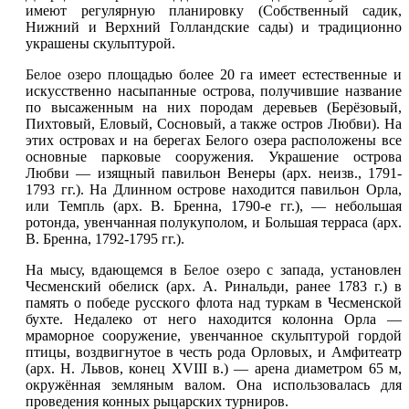
имеют регулярную планировку (Собственный садик,
Нижний и Верхний Голландские сады) и традиционно
украшены скульптурой.
Белое озеро
площадью более 20 га имеет естественные и
искусственно насыпанные острова, получившие название
по высаженным на них породам деревьев (Берёзовый,
Пихтовый, Еловый, Сосновый, а также остров Любви). На
этих островах и на берегах Белого озера расположены все
основные парковые сооружения. Украшение острова
Любви — изящный павильон Венеры (арх. неизв., 1791-
1793 гг.). На Длинном острове находится павильон Орла,
или Темпль (арх. В. Бренна, 1790-е гг.), — небольшая
ротонда, увенчанная полукуполом, и Большая терраса (арх.
В. Бренна, 1792-1795 гг.).
На мысу, вдающемся в
Белое озеро
с запада, установлен
Чесменский обелиск (арх. А. Ринальди, ранее 1783 г.) в
память о победе русского флота над туркам в Чесменской
бухте. Недалеко от него находится колонна Орла —
мраморное сооружение, увенчанное скульптурой гордой
птицы, воздвигнутое в честь рода Орловых, и Амфитеатр
(арх. Н. Львов, конец XVIII в.) — арена диаметром 65 м,
окружённая земляным валом. Она использовалась для
проведения конных рыцарских турниров.