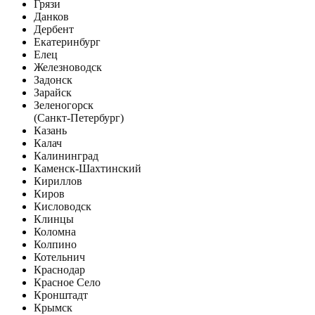
Грязи
Данков
Дербент
Екатеринбург
Елец
Железноводск
Задонск
Зарайск
Зеленогорск
(Санкт-Петербург)
Казань
Калач
Калининград
Каменск-Шахтинский
Кириллов
Киров
Кисловодск
Клинцы
Коломна
Колпино
Котельнич
Краснодар
Красное Село
Кронштадт
Крымск