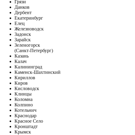
Грязи
Данков
Дербент
Екатеринбург
Елец
Железноводск
Задонск
Зарайск
Зеленогорск
(Санкт-Петербург)
Казань
Калач
Калининград
Каменск-Шахтинский
Кириллов
Киров
Кисловодск
Клинцы
Коломна
Колпино
Котельнич
Краснодар
Красное Село
Кронштадт
Крымск