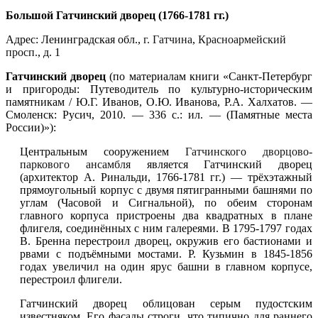
Большой Гатчинский дворец (1766-1781 гг.)
Адрес: Ленинградская обл.,
г. Гатчина
,
Красноармейский
просп.
, д. 1
Гатчинский дворец
(по материалам книги «Санкт-Петербург
и пригороды: Путеводитель по культурно-историческим
памятникам / Ю.Г. Иванов, О.Ю. Иванова, Р.А. Халхатов. —
Смоленск: Русич, 2010. — 336 с.: ил. — (Памятные места
России)»):
Центральным сооружением
Гатчинского дворцово-
паркового ансамбля
является Гатчинский дворец
(архитектор А. Ринальди, 1766-1781 гг.) — трёхэтажный
прямоугольный корпус с двумя пятигранными башнями по
углам (Часовой и Сигнальной), по обеим сторонам
главного корпуса пристроены два квадратных в плане
флигеля, соединённых с ним галереями. В 1795-1797 годах
В. Бренна перестроил дворец, окружив его бастионами и
рвами с подъёмными мостами. Р. Кузьмин в 1845-1856
годах увеличил на один ярус башни в главном корпусе,
перестроил флигели.
Гатчинский дворец облицован серым пудостским
известняком. Его фасады строги, что типично для раннего