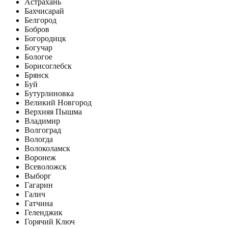
Астрахань
Бахчисарай
Белгород
Бобров
Богородицк
Богучар
Бологое
Борисоглебск
Брянск
Буй
Бутурлиновка
Великий Новгород
Верхняя Пышма
Владимир
Волгоград
Вологда
Волоколамск
Воронеж
Всеволожск
Выборг
Гагарин
Галич
Гатчина
Геленджик
Горячий Ключ