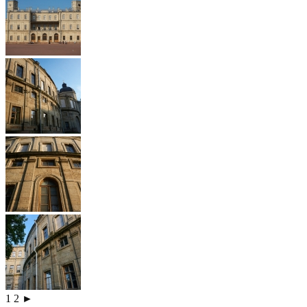
1
2
►