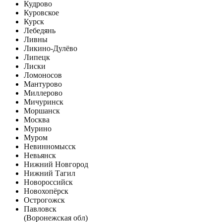
Кудрово
Куровское
Курск
Лебедянь
Ливны
Ликино-Дулёво
Липецк
Лиски
Ломоносов
Мантурово
Миллерово
Мичуринск
Моршанск
Москва
Мурино
Муром
Невинномысск
Невьянск
Нижний Новгород
Нижний Тагил
Новороссийск
Новохопёрск
Острогожск
Павловск
(Воронежская обл)