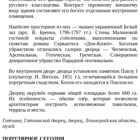
русского классицизма. Контраст скромному внешнему
виду здания составляют его богато отделанные внутренние
помeщения.
Наиболее просторное из них — пышно украшенный Белый
зал (арх. В. Бренна, 1796-1797 гг.). Стены Малиновой
гостиной покрыты гобеленами, выполненными по
сюжетам романа Сервантеса «Дон-Кихот». Богатым
убранством отличались галереи дворца — Чесменская,
Арсенальная, Готическая, Греческая. Совершенно
декоративное убранство Парадной опочивальни.
Во внутреннем дворе дворца установлен памятник Павлу I
(скульптор И. Витали, 1851 г.), отличающийся большим
портретным сходством.
Копия его
находится в
Павловске
.
Дворец окружён парками общей площадью более 660 га.
Их особенность — обилие озёр, которые позволили
архитекторам построить всевозможные павильоны,
террасы и мосты.
Гатчина
,
Гатчинский дворец
,
дворец
,
Ленинградская область
,
музей
ПОПУЛЯРНОЕ СЕГОДНЯ