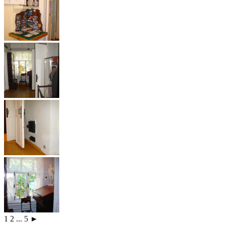
1
2
...
5
►