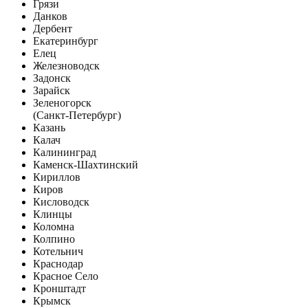
Грязи
Данков
Дербент
Екатеринбург
Елец
Железноводск
Задонск
Зарайск
Зеленогорск
(Санкт-Петербург)
Казань
Калач
Калининград
Каменск-Шахтинский
Кириллов
Киров
Кисловодск
Клинцы
Коломна
Колпино
Котельнич
Краснодар
Красное Село
Кронштадт
Крымск