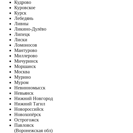
Кудрово
Куровское
Курск
Лебедянь
Ливны
Ликино-Дулёво
Липецк
Лиски
Ломоносов
Мантурово
Миллерово
Мичуринск
Моршанск
Москва
Мурино
Муром
Невинномысск
Невьянск
Нижний Новгород
Нижний Тагил
Новороссийск
Новохопёрск
Острогожск
Павловск
(Воронежская обл)