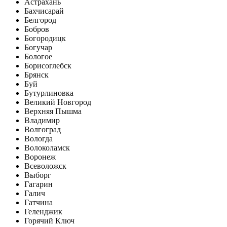
Астрахань
Бахчисарай
Белгород
Бобров
Богородицк
Богучар
Бологое
Борисоглебск
Брянск
Буй
Бутурлиновка
Великий Новгород
Верхняя Пышма
Владимир
Волгоград
Вологда
Волоколамск
Воронеж
Всеволожск
Выборг
Гагарин
Галич
Гатчина
Геленджик
Горячий Ключ