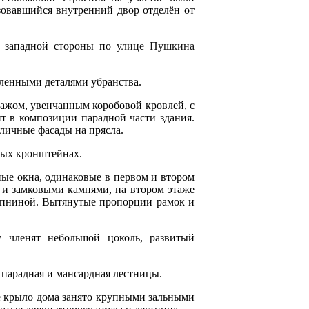
зовавшийся внутренний двор отделён от
с западной стороны по
улице Пушкина
ленными деталями убранства.
ажом, увенчанным коробовой кровлей, с
т в композиции парадной части здания.
уличные фасады на прясла.
ных кронштейнах.
ные окна, одинаковые в первом и втором
и замковыми камнями, на втором этаже
епниной. Вытянутые пропорции рамок и
 членят небольшой цоколь, развитый
 парадная и мансардная лестницы.
ое крыло дома занято крупными зальными