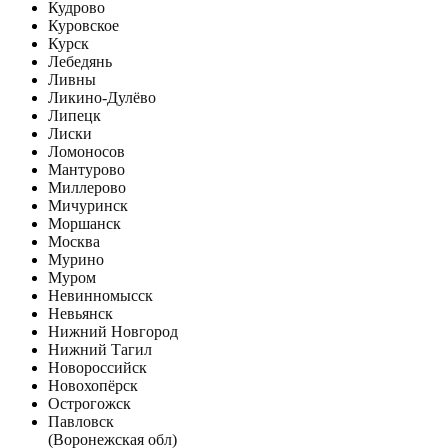
Кудрово
Куровское
Курск
Лебедянь
Ливны
Ликино-Дулёво
Липецк
Лиски
Ломоносов
Мантурово
Миллерово
Мичуринск
Моршанск
Москва
Мурино
Муром
Невинномысск
Невьянск
Нижний Новгород
Нижний Тагил
Новороссийск
Новохопёрск
Острогожск
Павловск
(Воронежская обл)