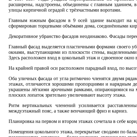
расширены, надстроены, объединены с главным зданием, в
улицы
кирпичной оградой с трёхчастными воротами.
Главным южным фасадом в 9 осей здание выходит на
сформирован торцевыми объёмами дома, соединёнными кир
Декоративное убранство фасадов неодинаково. Фасады пере
Главный фасад выделяется пластичными формами своего уб
окнами, выступающими из плоскости стены, выделенными о
Здесь расположен вход в цокольный этаж и сдвоенное окно 
На крайней правой оси расположен парадный вход, по высо
Оба уличных фасада от угла ритмично членятся двумя ряда
этажах, отличаются хорошими пропорциями и нарядным де
украшены лёгкими арочными рамками, опирающимися на м
плоских лопаток зрительно увеличивают высоту этажа.
Ритм вертикальных членений усиливается расставленн
междуэтажный пояс, а также венчающий фриз и карниз.
Планировка на первом и втором этажах сочетала в себе ко
Помещения цокольного этажа, перекрытые сводами по балка