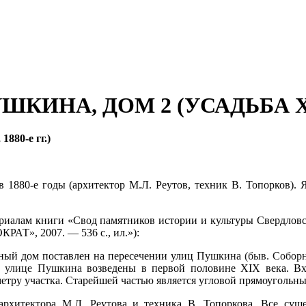
ШКИНА, ДОМ 2 (УСАДЬБА XI
1880-е гг.)
 1880-е годы (архитектор М.Л. Реутов, техник В. Топорков). 
риалам книги «Свод памятников истории и культуры Свердловск
КРАТ», 2007. — 536 с., ил.»):
ный дом поставлен на пересечении улиц
Пушкина (быв. Соборн
о
улице Пушкина
возведены в первой половине XIX века. Вх
етру участка. Старейшей частью является угловой прямоугольны
 архитектора М.Л. Реутова и техника В. Топоркова. Все сущ