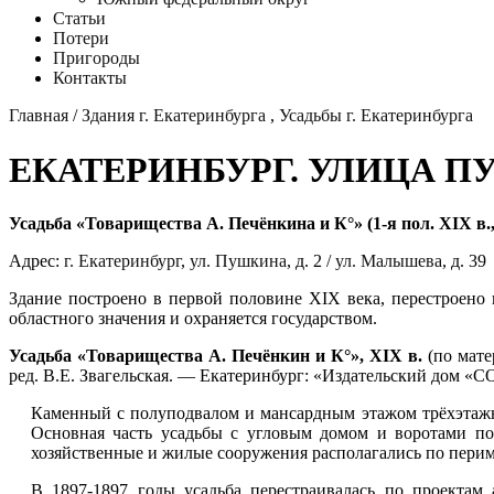
Статьи
Потери
Пригороды
Контакты
Главная
/
Здания г. Екатеринбурга
,
Усадьбы г. Екатеринбурга
ЕКАТЕРИНБУРГ. УЛИЦА ПУ
Усадьба «Товарищества А. Печёнкина и К°» (1-я пол. XIX в., 
Адрес:
г. Екатеринбург
,
ул. Пушкина
, д. 2 /
ул. Малышева
, д. 39
Здание построено в первой половине XIX века, перестроено в
областного значения и охраняется государством.
Усадьба «Товарищества А. Печёнкин и К°», XIX в.
(по мате
ред. В.Е. Звагельская. — Екатеринбург: «Издательский дом «СО
Каменный с полуподвалом и мансардным этажом трёхэтаж
Основная часть усадьбы с угловым домом и воротами п
хозяйственные и жилые сооружения располагались по перим
В 1897-1897 годы усадьба перестраивалась по проектам