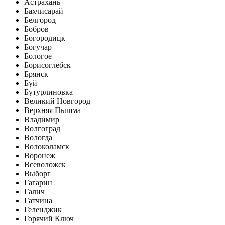
Астрахань
Бахчисарай
Белгород
Бобров
Богородицк
Богучар
Бологое
Борисоглебск
Брянск
Буй
Бутурлиновка
Великий Новгород
Верхняя Пышма
Владимир
Волгоград
Вологда
Волоколамск
Воронеж
Всеволожск
Выборг
Гагарин
Галич
Гатчина
Геленджик
Горячий Ключ