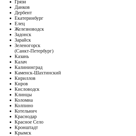
Грязи
Данков
Дербент
Екатеринбург
Елец
Железноводск
Задонск
Зарайск
Зеленогорск
(Санкт-Петербург)
Казань
Калач
Калининград
Каменск-Шахтинский
Кириллов
Киров
Кисловодск
Клинцы
Коломна
Колпино
Котельнич
Краснодар
Красное Село
Кронштадт
Крымск