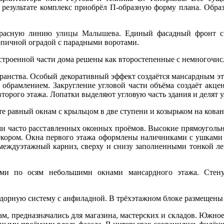
 результате комплекс приобрёл П-образную форму плана. Обра
 красную линию
улицы Малышева
. Единый фасадный фронт 
пичной оградой с парадными воротами.
строенной части дома решены как второстепенные с немногочис
ранства. Особый декоративный эффект создаётся мансардным эт
брамлением. Закругление угловой части объёма создаёт акцен
второго этажа. Лопатки выделяют угловую часть здания и делят 
те равный окнам с крыльцом в две ступени и козырьком на кова
ми часто расставленных оконных проёмов. Высокие прямоуголь
кором. Окна первого этажа оформлены наличниками с ушками 
еждуэтажный карниз, сверху и снизу заполненными тонкой л
ыми по осям небольшими окнами мансардного этажа. Стену
ридорную систему с анфиладной. В трёхэтажном блоке размещены
м, предназначались для магазина, мастерских и складов. Южн