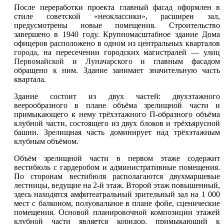
После переработки проекта главный фасад оформлен в
стиле советской «неоклассики», расширен зал,
предусмотрены новые помещения. Строительство
завершено в 1940 году. Крупномасштабное здание Дома
офицеров расположено в одном из центральных кварталов
города
, на пересечении городских магистралей — улиц
Первомайской
и
Луначарского
и главным фасадом
обращено к ним. Здание занимает значительную часть
квартала.
Здание состоит из двух частей: двухэтажного
веерообразного в плане объёма зрелищной части и
примыкающего к нему трёхэтажного П-образного объёма
клубной части, состоящего из двух блоков и трёхъярусной
башни. Зрелищная часть доминирует над трёхэтажным
клубным объёмом.
Объём зрелищной части в первом этаже содержит
вестибюль с гардеробом и административные помещения.
По сторонам вестибюля располагаются двухмаршевые
лестницы, ведущие на 2-й этаж. Второй этаж повышенный,
здесь находятся амфитеатральный зрительный зал на 1 000
мест с балконом, полуовальное в плане фойе, сценические
помещения. Основой планировочной композиции этажей
клубной части является коридор, примыкающий к