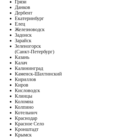
Грязи
Данков
Дербент
Екатеринбург
Елец
Железноводск
Задонск
Зарайск
Зеленогорск
(Санкт-Петербург)
Казань
Калач
Калининград
Каменск-Шахтинский
Кириллов
Киров
Кисловодск
Клинцы
Коломна
Колпино
Котельнич
Краснодар
Красное Село
Кронштадт
Крымск