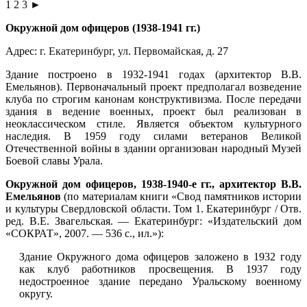
1
2
3
►
Окружной дом офицеров (1938-1941 гг.)
Адрес:
г. Екатеринбург
,
ул. Первомайская
, д. 27
Здание построено в 1932-1941 годах (архитектор В.В.
Емельянов). Первоначальный проект предполагал возведение
клуба по строгим канонам конструктивизма. После передачи
здания в ведение военных, проект был реализован в
неоклассическом стиле. Является объектом культурного
наследия. В 1959 году силами ветеранов Великой
Отечественной войны в здании организован народный Музей
Боевой славы Урала.
Окружной дом офицеров, 1938-1940-е гг., архитектор В.В.
Емельянов
(по материалам книги «Свод памятников истории
и культуры Свердловской области. Том 1. Екатеринбург / Отв.
ред. В.Е. Звагельская. — Екатеринбург: «Издательский дом
«СОКРАТ», 2007. — 536 с., ил.»):
Здание Окружного дома офицеров заложено в 1932 году
как клуб работников просвещения. В 1937 году
недостроенное здание передано Уральскому военному
округу.