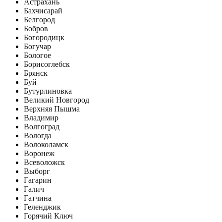
Астрахань
Бахчисарай
Белгород
Бобров
Богородицк
Богучар
Бологое
Борисоглебск
Брянск
Буй
Бутурлиновка
Великий Новгород
Верхняя Пышма
Владимир
Волгоград
Вологда
Волоколамск
Воронеж
Всеволожск
Выборг
Гагарин
Галич
Гатчина
Геленджик
Горячий Ключ