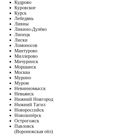
Кудрово
Куровское
Курск
Лебедянь
Ливны
Ликино-Дулёво
Липецк
Лиски
Ломоносов
Мантурово
Миллерово
Мичуринск
Моршанск
Москва
Мурино
Муром
Невинномысск
Невьянск
Нижний Новгород
Нижний Тагил
Новороссийск
Новохопёрск
Острогожск
Павловск
(Воронежская обл)