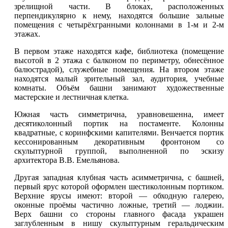
зрелищной части. В блоках, расположенных
перпендикулярно к нему, находятся большие зальные
помещения с четырёхгранными колоннами в 1-м и 2-м
этажах.
В первом этаже находятся кафе, библиотека (помещение
высотой в 2 этажа с балконом по периметру, обнесённое
балюстрадой), служебные помещения. На втором этаже
находятся малый зрительный зал, аудитория, учебные
комнаты. Объём башни занимают художественные
мастерские и лестничная клетка.
Южная часть симметрична, уравновешенна, имеет
десятиколонный портик на постаменте. Колонны
квадратные, с коринфскими капителями. Венчается портик
кессонированным декоративным фронтоном со
скульптурной группой, выполненной по эскизу
архитектора В.В. Емельянова.
Другая западная клубная часть асимметрична, с башней,
первый ярус которой оформлен шестиколонным портиком.
Верхние ярусы имеют: второй — обходную галерею,
оконные проёмы частично ложные, третий — лоджии.
Верх башни со стороны главного фасада украшен
заглубленным в нишу скульптурным геральдическим