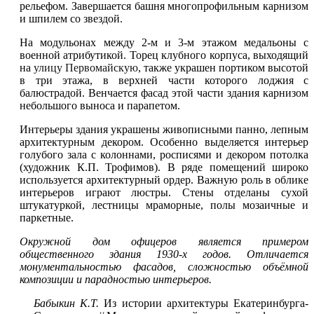
рельефом. Завершается башня многопрофильным карнизом
и шпилем со звездой.
На модульонах между 2-м и 3-м этажом медальоны с
военной атрибутикой. Торец клубного корпуса, выходящий
на
улицу Первомайскую
, также украшен портиком высотой
в три этажа, в верхней части которого лоджия с
балюстрадой. Венчается фасад этой части здания карнизом
небольшого выноса и парапетом.
Интерьеры здания украшены живописными панно, лепным
архитектурным декором. Особенно выделяется интерьер
голубого зала с колоннами, росписями и декором потолка
(художник К.П. Трофимов). В ряде помещений широко
используется архитектурный ордер. Важную роль в облике
интерьеров играют люстры. Стены отделаны сухой
штукатуркой, лестницы мраморные, полы мозаичные и
паркетные.
Окружной дом офицеров является примером
общественного здания 1930-х годов. Отличается
монументальностью фасадов, сложностью объёмной
композиции и парадностью интерьеров.
Бабыкин К.Т.
Из истории архитектуры Екатеринбурга-