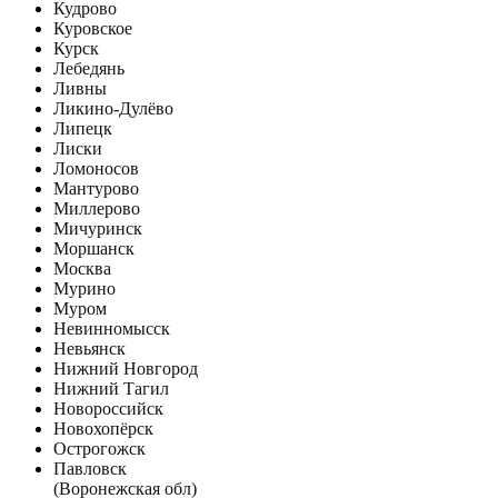
Кудрово
Куровское
Курск
Лебедянь
Ливны
Ликино-Дулёво
Липецк
Лиски
Ломоносов
Мантурово
Миллерово
Мичуринск
Моршанск
Москва
Мурино
Муром
Невинномысск
Невьянск
Нижний Новгород
Нижний Тагил
Новороссийск
Новохопёрск
Острогожск
Павловск
(Воронежская обл)