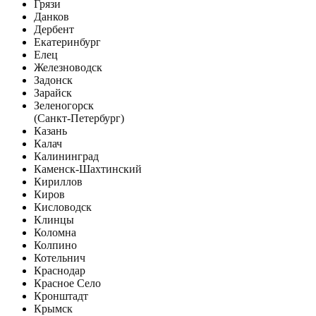
Грязи
Данков
Дербент
Екатеринбург
Елец
Железноводск
Задонск
Зарайск
Зеленогорск
(Санкт-Петербург)
Казань
Калач
Калининград
Каменск-Шахтинский
Кириллов
Киров
Кисловодск
Клинцы
Коломна
Колпино
Котельнич
Краснодар
Красное Село
Кронштадт
Крымск