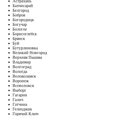
Астрахань
Бахчисарай
Белгород
Бобров
Богородицк
Богучар
Бологое
Борисоглебск
Брянск
Буй
Бутурлиновка
Великий Новгород
Верхняя Пышма
Владимир
Волгоград
Вологда
Волоколамск
Воронеж
Всеволожск
Выборг
Гагарин
Галич
Гатчина
Геленджик
Горячий Ключ