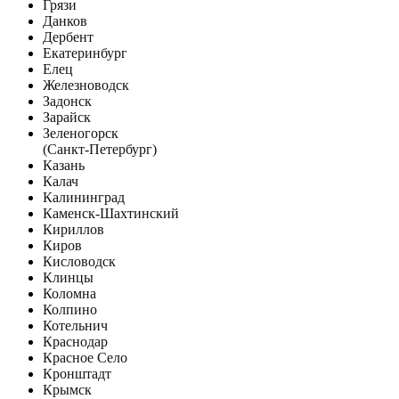
Грязи
Данков
Дербент
Екатеринбург
Елец
Железноводск
Задонск
Зарайск
Зеленогорск
(Санкт-Петербург)
Казань
Калач
Калининград
Каменск-Шахтинский
Кириллов
Киров
Кисловодск
Клинцы
Коломна
Колпино
Котельнич
Краснодар
Красное Село
Кронштадт
Крымск