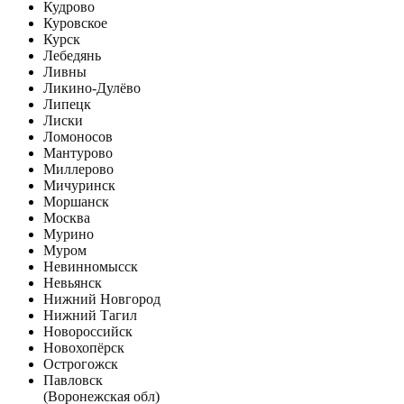
Кудрово
Куровское
Курск
Лебедянь
Ливны
Ликино-Дулёво
Липецк
Лиски
Ломоносов
Мантурово
Миллерово
Мичуринск
Моршанск
Москва
Мурино
Муром
Невинномысск
Невьянск
Нижний Новгород
Нижний Тагил
Новороссийск
Новохопёрск
Острогожск
Павловск
(Воронежская обл)