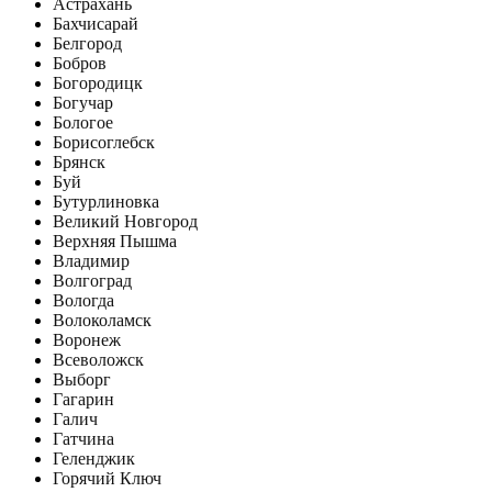
Астрахань
Бахчисарай
Белгород
Бобров
Богородицк
Богучар
Бологое
Борисоглебск
Брянск
Буй
Бутурлиновка
Великий Новгород
Верхняя Пышма
Владимир
Волгоград
Вологда
Волоколамск
Воронеж
Всеволожск
Выборг
Гагарин
Галич
Гатчина
Геленджик
Горячий Ключ