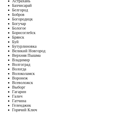
Астрахань
Бахчисарай
Белгород
Бобров
Богородицк
Богучар
Бологое
Борисоглебск
Брянск
Буй
Бутурлиновка
Великий Новгород
Верхняя Пышма
Владимир
Волгоград
Вологда
Волоколамск
Воронеж
Всеволожск
Выборг
Гагарин
Галич
Гатчина
Геленджик
Горячий Ключ