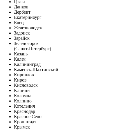
Грязи
Данков
Дербент
Екатеринбург
Елец
Железноводск
Задонск
Зарайск
Зеленогорск
(Санкт-Петербург)
Казань
Калач
Калининград
Каменск-Шахтинский
Кириллов
Киров
Кисловодск
Клинцы
Коломна
Колпино
Котельнич
Краснодар
Красное Село
Кронштадт
Крымск