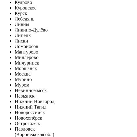
Кудрово
Куровское
Курск
Лебедянь
Ливны
Ликино-Дулёво
Липецк
Лиски
Ломоносов
Мантурово
Миллерово
Мичуринск
Моршанск
Москва
Мурино
Муром
Невинномысск
Невьянск
Нижний Новгород
Нижний Тагил
Новороссийск
Новохопёрск
Острогожск
Павловск
(Воронежская обл)