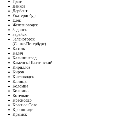
Грязи
Данков
Дербент
Екатеринбург
Елец
Железноводск
Задонск
Зарайск
Зеленогорск
(Санкт-Петербург)
Казань
Калач
Калининград
Каменск-Шахтинский
Кириллов
Киров
Кисловодск
Клинцы
Коломна
Колпино
Котельнич
Краснодар
Красное Село
Кронштадт
Крымск