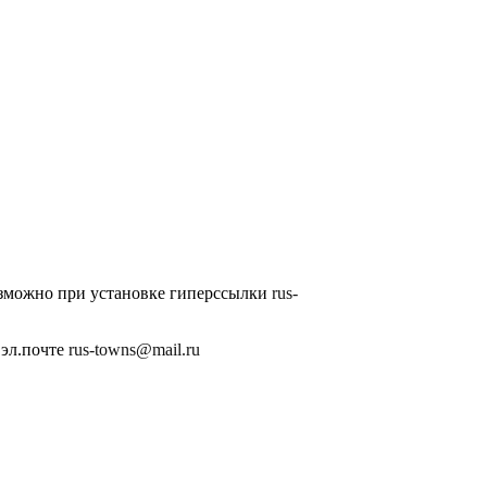
озможно при установке гиперссылки
rus-
 эл.почте
rus-towns@mail.ru