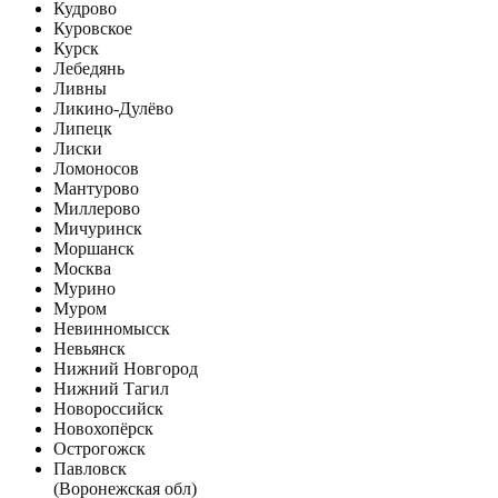
Кудрово
Куровское
Курск
Лебедянь
Ливны
Ликино-Дулёво
Липецк
Лиски
Ломоносов
Мантурово
Миллерово
Мичуринск
Моршанск
Москва
Мурино
Муром
Невинномысск
Невьянск
Нижний Новгород
Нижний Тагил
Новороссийск
Новохопёрск
Острогожск
Павловск
(Воронежская обл)