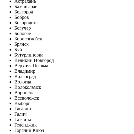
Астрахань
Бахчисарай
Белгород
Бобров
Богородицк
Богучар
Бологое
Борисоглебск
Брянск
Буй
Бутурлиновка
Великий Новгород
Верхняя Пышма
Владимир
Волгоград
Вологда
Волоколамск
Воронеж
Всеволожск
Выборг
Гагарин
Галич
Гатчина
Геленджик
Горячий Ключ