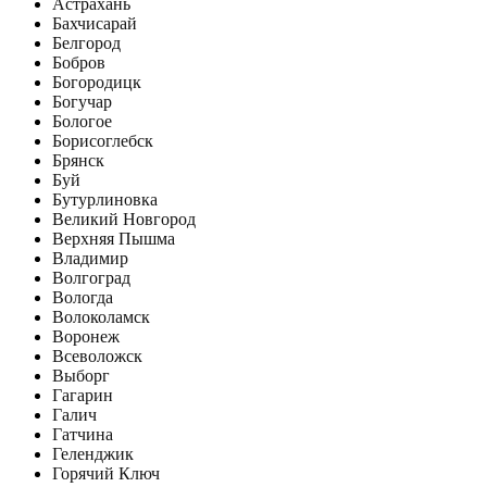
Астрахань
Бахчисарай
Белгород
Бобров
Богородицк
Богучар
Бологое
Борисоглебск
Брянск
Буй
Бутурлиновка
Великий Новгород
Верхняя Пышма
Владимир
Волгоград
Вологда
Волоколамск
Воронеж
Всеволожск
Выборг
Гагарин
Галич
Гатчина
Геленджик
Горячий Ключ