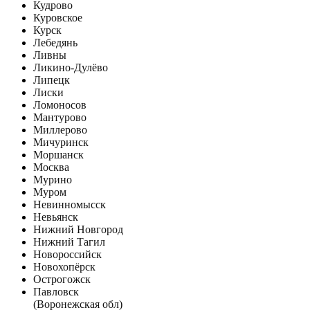
Кудрово
Куровское
Курск
Лебедянь
Ливны
Ликино-Дулёво
Липецк
Лиски
Ломоносов
Мантурово
Миллерово
Мичуринск
Моршанск
Москва
Мурино
Муром
Невинномысск
Невьянск
Нижний Новгород
Нижний Тагил
Новороссийск
Новохопёрск
Острогожск
Павловск
(Воронежская обл)