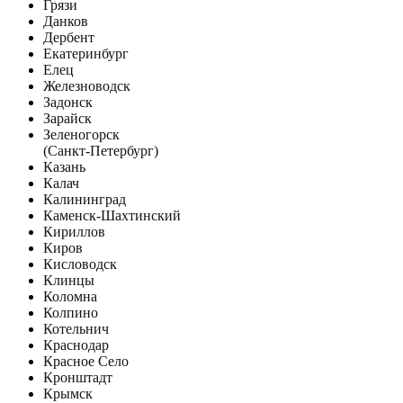
Грязи
Данков
Дербент
Екатеринбург
Елец
Железноводск
Задонск
Зарайск
Зеленогорск
(Санкт-Петербург)
Казань
Калач
Калининград
Каменск-Шахтинский
Кириллов
Киров
Кисловодск
Клинцы
Коломна
Колпино
Котельнич
Краснодар
Красное Село
Кронштадт
Крымск