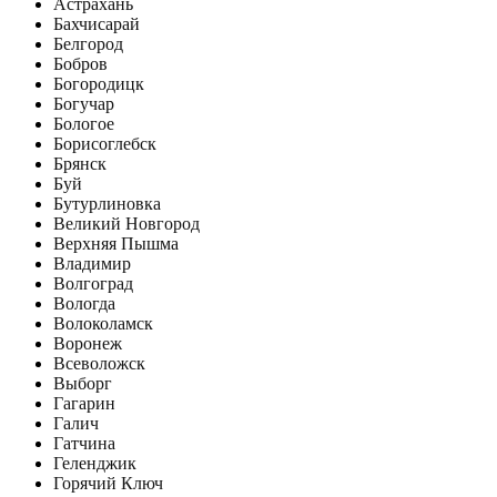
Астрахань
Бахчисарай
Белгород
Бобров
Богородицк
Богучар
Бологое
Борисоглебск
Брянск
Буй
Бутурлиновка
Великий Новгород
Верхняя Пышма
Владимир
Волгоград
Вологда
Волоколамск
Воронеж
Всеволожск
Выборг
Гагарин
Галич
Гатчина
Геленджик
Горячий Ключ