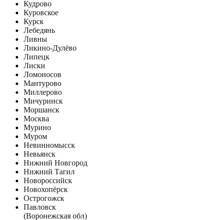
Кудрово
Куровское
Курск
Лебедянь
Ливны
Ликино-Дулёво
Липецк
Лиски
Ломоносов
Мантурово
Миллерово
Мичуринск
Моршанск
Москва
Мурино
Муром
Невинномысск
Невьянск
Нижний Новгород
Нижний Тагил
Новороссийск
Новохопёрск
Острогожск
Павловск
(Воронежская обл)