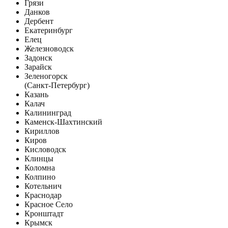
Грязи
Данков
Дербент
Екатеринбург
Елец
Железноводск
Задонск
Зарайск
Зеленогорск
(Санкт-Петербург)
Казань
Калач
Калининград
Каменск-Шахтинский
Кириллов
Киров
Кисловодск
Клинцы
Коломна
Колпино
Котельнич
Краснодар
Красное Село
Кронштадт
Крымск