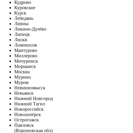
Кудрово
Куровское
Курск
Лебедянь
Ливны
Ликино-Дулёво
Липецк
Лиски
Ломоносов
Мантурово
Миллерово
Мичуринск
Моршанск
Москва
Мурино
Муром
Невинномысск
Невьянск
Нижний Новгород
Нижний Тагил
Новороссийск
Новохопёрск
Острогожск
Павловск
(Воронежская обл)