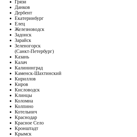
Грязи
Данков
Дербент
Екатеринбург
Елец
Железноводск
Задонск
Зарайск
Зеленогорск
(Санкт-Петербург)
Казань
Калач
Калининград
Каменск-Шахтинский
Кириллов
Киров
Кисловодск
Клинцы
Коломна
Колпино
Котельнич
Краснодар
Красное Село
Кронштадт
Крымск