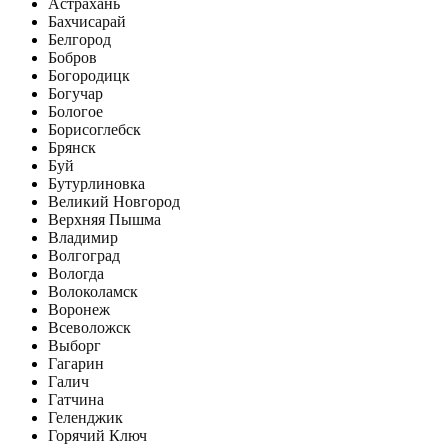
Астрахань
Бахчисарай
Белгород
Бобров
Богородицк
Богучар
Бологое
Борисоглебск
Брянск
Буй
Бутурлиновка
Великий Новгород
Верхняя Пышма
Владимир
Волгоград
Вологда
Волоколамск
Воронеж
Всеволожск
Выборг
Гагарин
Галич
Гатчина
Геленджик
Горячий Ключ