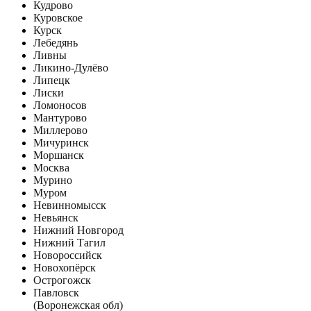
Кудрово
Куровское
Курск
Лебедянь
Ливны
Ликино-Дулёво
Липецк
Лиски
Ломоносов
Мантурово
Миллерово
Мичуринск
Моршанск
Москва
Мурино
Муром
Невинномысск
Невьянск
Нижний Новгород
Нижний Тагил
Новороссийск
Новохопёрск
Острогожск
Павловск
(Воронежская обл)