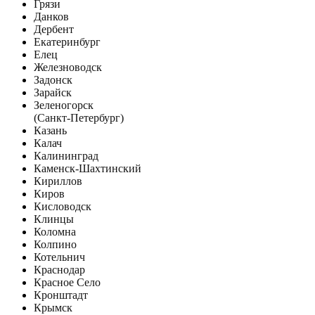
Грязи
Данков
Дербент
Екатеринбург
Елец
Железноводск
Задонск
Зарайск
Зеленогорск
(Санкт-Петербург)
Казань
Калач
Калининград
Каменск-Шахтинский
Кириллов
Киров
Кисловодск
Клинцы
Коломна
Колпино
Котельнич
Краснодар
Красное Село
Кронштадт
Крымск