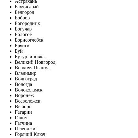
Астрахань
Бахчисарай
Белгород
Бобров
Богородицк
Богучар
Бологое
Борисоглебск
Брянск
Буй
Бутурлиновка
Великий Новгород
Верхняя Пышма
Владимир
Волгоград
Вологда
Волоколамск
Воронеж
Всеволожск
Выборг
Гагарин
Галич
Гатчина
Геленджик
Горячий Ключ