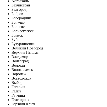
Астрахань
Бахчисарай
Белгород
Бобров
Богородицк
Богучар
Бологое
Борисоглебск
Брянск
Буй
Бутурлиновка
Великий Новгород
Верхняя Пышма
Владимир
Волгоград
Вологда
Волоколамск
Воронеж
Всеволожск
Выборг
Гагарин
Галич
Гатчина
Геленджик
Горячий Ключ