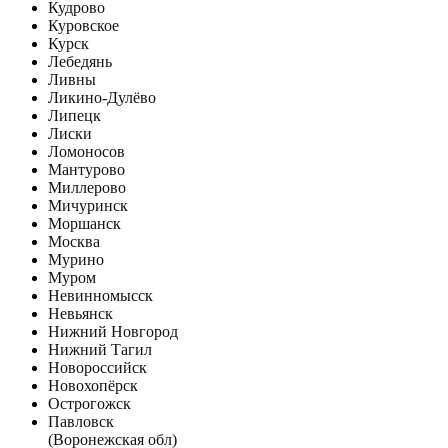
Кудрово
Куровское
Курск
Лебедянь
Ливны
Ликино-Дулёво
Липецк
Лиски
Ломоносов
Мантурово
Миллерово
Мичуринск
Моршанск
Москва
Мурино
Муром
Невинномысск
Невьянск
Нижний Новгород
Нижний Тагил
Новороссийск
Новохопёрск
Острогожск
Павловск
(Воронежская обл)