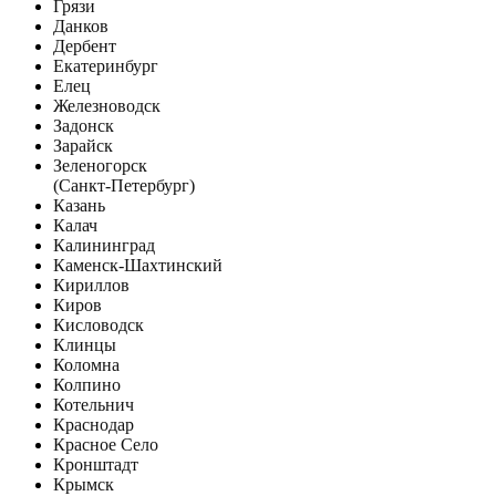
Грязи
Данков
Дербент
Екатеринбург
Елец
Железноводск
Задонск
Зарайск
Зеленогорск
(Санкт-Петербург)
Казань
Калач
Калининград
Каменск-Шахтинский
Кириллов
Киров
Кисловодск
Клинцы
Коломна
Колпино
Котельнич
Краснодар
Красное Село
Кронштадт
Крымск