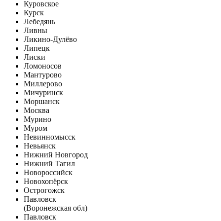
Куровское
Курск
Лебедянь
Ливны
Ликино-Дулёво
Липецк
Лиски
Ломоносов
Мантурово
Миллерово
Мичуринск
Моршанск
Москва
Мурино
Муром
Невинномысск
Невьянск
Нижний Новгород
Нижний Тагил
Новороссийск
Новохопёрск
Острогожск
Павловск
(Воронежская обл)
Павловск