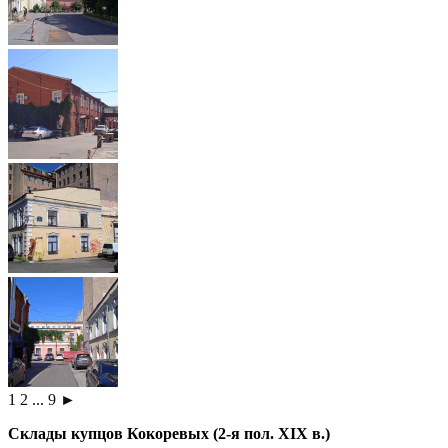
1
2
...
9
►
Склады купцов Кокоревых (2-я пол. ХIХ в.)