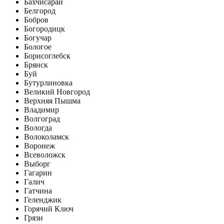
Бахчисарай
Белгород
Бобров
Богородицк
Богучар
Бологое
Борисоглебск
Брянск
Буй
Бутурлиновка
Великий Новгород
Верхняя Пышма
Владимир
Волгоград
Вологда
Волоколамск
Воронеж
Всеволожск
Выборг
Гагарин
Галич
Гатчина
Геленджик
Горячий Ключ
Грязи