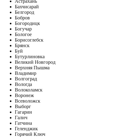
Астрахань
Бахчисарай
Белгород
Бобров
Богородицк
Богучар
Бологое
Борисоглебск
Брянск
Буй
Бутурлиновка
Великий Новгород
Верхняя Пышма
Владимир
Волгоград
Вологда
Волоколамск
Воронеж
Всеволожск
Выборг
Гагарин
Галич
Гатчина
Геленджик
Горячий Ключ