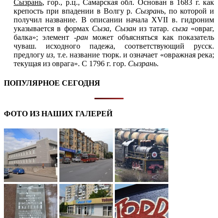
Сызрань
, гор., р.ц., Самарская обл. Основан в 1683 г. как
крепость при впадении в Волгу р.
Сызрань
, по которой и
получил название. В описании начала XVII в. гидроним
указывается в формах
Сыза
,
Сызан
из татар.
сыза
«овраг,
балка»; элемент
-ран
может объясняться как показатель
чуваш. исходного падежа, соответствующий русск.
предлогу
из
, т.е. название тюрк. и означает «овражная река;
текущая из оврага». С 1796 г. гор.
Сызрань
.
ПОПУЛЯРНОЕ СЕГОДНЯ
ФОТО ИЗ НАШИХ ГАЛЕРЕЙ