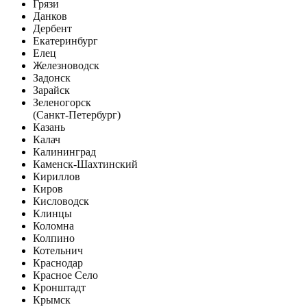
Грязи
Данков
Дербент
Екатеринбург
Елец
Железноводск
Задонск
Зарайск
Зеленогорск
(Санкт-Петербург)
Казань
Калач
Калининград
Каменск-Шахтинский
Кириллов
Киров
Кисловодск
Клинцы
Коломна
Колпино
Котельнич
Краснодар
Красное Село
Кронштадт
Крымск