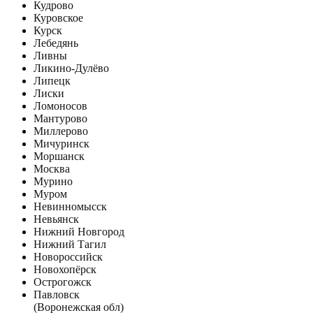
Кудрово
Куровское
Курск
Лебедянь
Ливны
Ликино-Дулёво
Липецк
Лиски
Ломоносов
Мантурово
Миллерово
Мичуринск
Моршанск
Москва
Мурино
Муром
Невинномысск
Невьянск
Нижний Новгород
Нижний Тагил
Новороссийск
Новохопёрск
Острогожск
Павловск
(Воронежская обл)