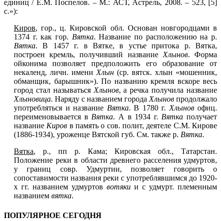
единиц / Е.М. Поспелов. – М.: АСТ, Астрель, 2008. – 523, [5]
с.»):
Киров
, гор., ц. Кировской обл. Основан новгородцами в
1374 г. как гор.
Вятка
. Название по расположению на р.
Вятка
. В 1457 г. в Вятке, в устье притока р. Вятка,
построен кремль, получивший название
Хлынов
. Форма
ойконима позволяет предположить его образование от
некаленд, личн. имени
Хлын
(ср. вятск. хлын «мошенник,
обманщик, барышник»). По названию кремля вскоре весь
город стал называться
Хлынов
, а речка получила название
Хлыновица
. Наряду с названием города
Хлынов
продолжало
употребляться и название
Вятка
. В 1780 г.
Хлынов
офиц.
переименовывается в
Вятка
. А в 1934 г.
Вятка
получает
название
Киров
в память о сов. полит, деятеле С.М. Кирове
(1886-1934), уроженце Вятской губ. См. также р.
Вятка
.
Вятка
, р., пп р. Кама; Кировская обл., Татарстан.
Положение реки в области древнего расселения удмуртов,
у границ совр. Удмуртии, позволяет говорить о
сопоставимости названия реки с употреблявшимся до 1920-
х гг. названием удмуртов
вотяки
и с удмурт. племенным
названием
вятка
.
ПОПУЛЯРНОЕ СЕГОДНЯ