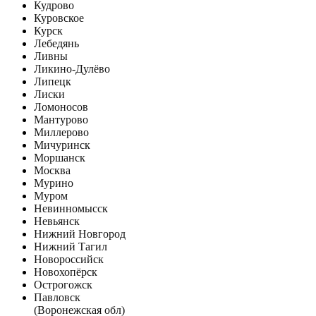
Кудрово
Куровское
Курск
Лебедянь
Ливны
Ликино-Дулёво
Липецк
Лиски
Ломоносов
Мантурово
Миллерово
Мичуринск
Моршанск
Москва
Мурино
Муром
Невинномысск
Невьянск
Нижний Новгород
Нижний Тагил
Новороссийск
Новохопёрск
Острогожск
Павловск
(Воронежская обл)