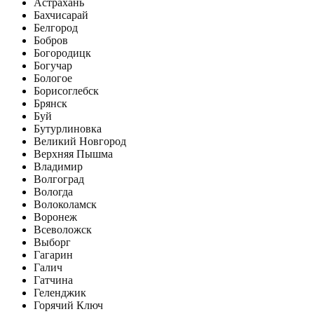
Астрахань
Бахчисарай
Белгород
Бобров
Богородицк
Богучар
Бологое
Борисоглебск
Брянск
Буй
Бутурлиновка
Великий Новгород
Верхняя Пышма
Владимир
Волгоград
Вологда
Волоколамск
Воронеж
Всеволожск
Выборг
Гагарин
Галич
Гатчина
Геленджик
Горячий Ключ