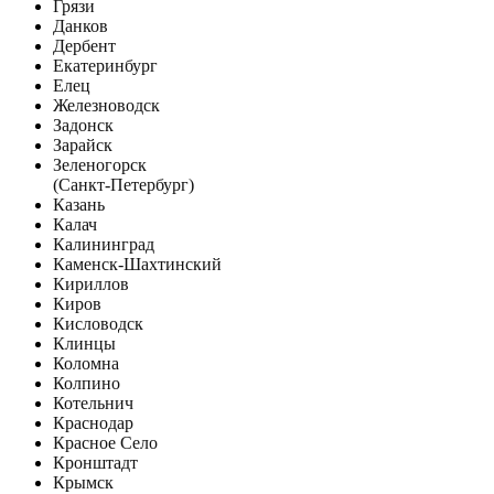
Грязи
Данков
Дербент
Екатеринбург
Елец
Железноводск
Задонск
Зарайск
Зеленогорск
(Санкт-Петербург)
Казань
Калач
Калининград
Каменск-Шахтинский
Кириллов
Киров
Кисловодск
Клинцы
Коломна
Колпино
Котельнич
Краснодар
Красное Село
Кронштадт
Крымск