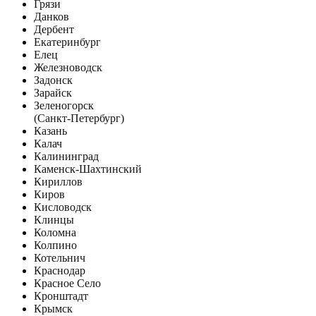
Грязи
Данков
Дербент
Екатеринбург
Елец
Железноводск
Задонск
Зарайск
Зеленогорск
(Санкт-Петербург)
Казань
Калач
Калининград
Каменск-Шахтинский
Кириллов
Киров
Кисловодск
Клинцы
Коломна
Колпино
Котельнич
Краснодар
Красное Село
Кронштадт
Крымск