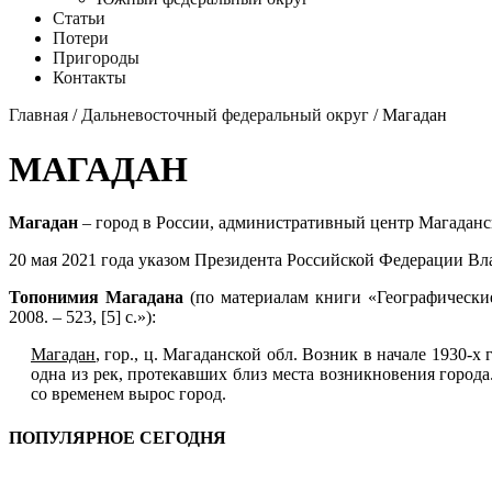
Статьи
Потери
Пригороды
Контакты
Главная
/
Дальневосточный федеральный округ
/ Магадан
МАГАДАН
Магадан
– город в России, административный центр Магаданс
20 мая 2021 года указом Президента Российской Федерации В
Топонимия Магадана
(по материалам книги «Географические
2008. – 523, [5] с.»):
Магадан
, гор., ц. Магаданской обл. Возник в начале 1930-х г
одна из рек, протекавших близ места возникновения город
со временем вырос город.
ПОПУЛЯРНОЕ СЕГОДНЯ