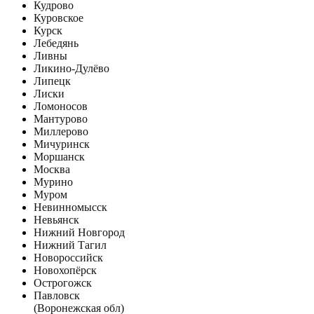
Кудрово
Куровское
Курск
Лебедянь
Ливны
Ликино-Дулёво
Липецк
Лиски
Ломоносов
Мантурово
Миллерово
Мичуринск
Моршанск
Москва
Мурино
Муром
Невинномысск
Невьянск
Нижний Новгород
Нижний Тагил
Новороссийск
Новохопёрск
Острогожск
Павловск
(Воронежская обл)