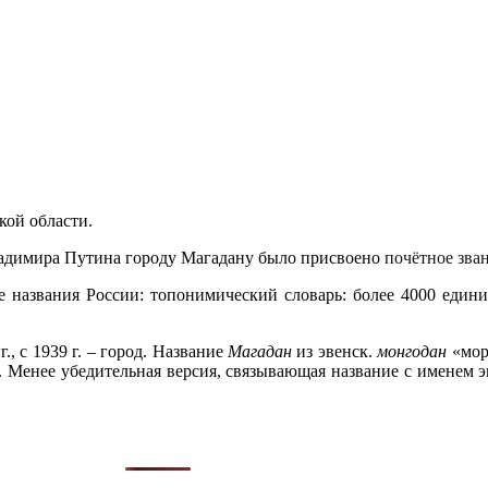
кой области.
ладимира Путина городу Магадану было присвоено
почëтное зва
 названия России: топонимический словарь: более 4000 единиц
г., с 1939 г. – город. Название
Магадан
из эвенск.
монгодан
«мор
а. Менее убедительная версия, связывающая название с именем 