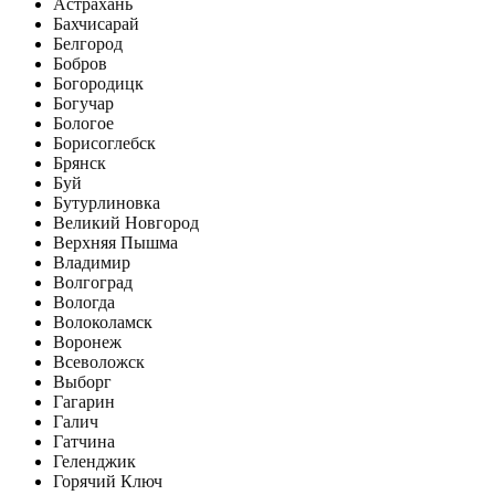
Астрахань
Бахчисарай
Белгород
Бобров
Богородицк
Богучар
Бологое
Борисоглебск
Брянск
Буй
Бутурлиновка
Великий Новгород
Верхняя Пышма
Владимир
Волгоград
Вологда
Волоколамск
Воронеж
Всеволожск
Выборг
Гагарин
Галич
Гатчина
Геленджик
Горячий Ключ