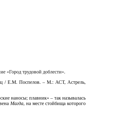
ние «Город трудовой доблести»
.
 / Е.М. Поспелов. – М.: АСТ, Астрель,
ские наносы; плавник» – так называлась
эвена
Магда
, на месте стойбища которого