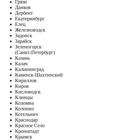
Грязи
Данков
Дербент
Екатеринбург
Елец
Железноводск
Задонск
Зарайск
Зеленогорск
(Санкт-Петербург)
Казань
Калач
Калининград
Каменск-Шахтинский
Кириллов
Киров
Кисловодск
Клинцы
Коломна
Колпино
Котельнич
Краснодар
Красное Село
Кронштадт
Крымск