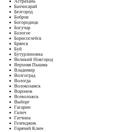
Астрахань
Бахчисарай
Белгород
Бобров
Богородицк
Богучар
Бологое
Борисоглебск
Брянск
Буй
Бутурлиновка
Великий Новгород
Верхняя Пышма
Владимир
Волгоград
Вологда
Волоколамск
Воронеж
Всеволожск
Выборг
Гагарин
Галич
Гатчина
Геленджик
Горячий Ключ