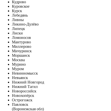
Кудрово
Куровское
Курск
Лебедянь
Ливны
Ликино-Дулёво
Липецк
Лиски
Ломоносов
Мантурово
Миллерово
Мичуринск
Моршанск
Москва
Мурино
Муром
Невинномысск
Невьянск
Нижний Новгород
Нижний Тагил
Новороссийск
Новохопёрск
Острогожск
Павловск
(Воронежская обл)