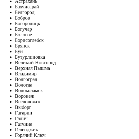
Астрахань
Бахчисарай
Белгород
Бобров
Богородицк
Богучар
Бологое
Борисоглебск
Брянск
Буй
Бутурлиновка
Великий Новгород
Верхняя Пышма
Владимир
Волгоград
Вологда
Волоколамск
Воронеж
Всеволожск
Выборг
Гагарин
Галич
Гатчина
Геленджик
Горячий Ключ