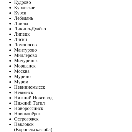
Кудрово
Куровское
Курск
Лебедянь
Ливны
Ликино-Дулёво
Липецк
Лиски
Ломоносов
Мантурово
Миллерово
Мичуринск
Моршанск
Москва
Мурино
Муром
Невинномысск
Невьянск
Нижний Новгород
Нижний Тагил
Новороссийск
Новохопёрск
Острогожск
Павловск
(Воронежская обл)