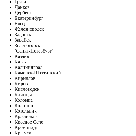
Грязи
Данков
Дербент
Екатеринбург
Елец
Железноводск
Задонск
Зарайск
Зеленогорск
(Санкт-Петербург)
Казань
Калач
Калининград
Каменск-Шахтинский
Кириллов
Киров
Кисловодск
Клинцы
Коломна
Колпино
Котельнич
Краснодар
Красное Село
Кронштадт
Крымск