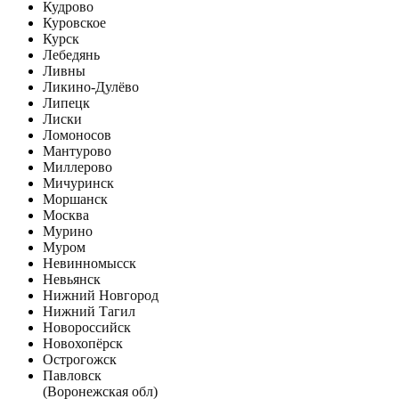
Кудрово
Куровское
Курск
Лебедянь
Ливны
Ликино-Дулёво
Липецк
Лиски
Ломоносов
Мантурово
Миллерово
Мичуринск
Моршанск
Москва
Мурино
Муром
Невинномысск
Невьянск
Нижний Новгород
Нижний Тагил
Новороссийск
Новохопёрск
Острогожск
Павловск
(Воронежская обл)