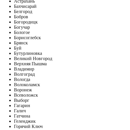
Астрахань
Бахчисарай
Белгород
Бобров
Богородицк
Богучар
Бологое
Борисоглебск
Брянск
Буй
Бутурлиновка
Великий Новгород
Верхняя Пышма
Владимир
Волгоград
Вологда
Волоколамск
Воронеж
Всеволожск
Выборг
Гагарин
Галич
Гатчина
Геленджик
Горячий Ключ