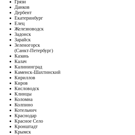
Грязи
Данков
Дербент
Екатеринбург
Елец
Железноводск
Задонск
Зарайск
Зеленогорск
(Санкт-Петербург)
Казань
Калач
Калининград
Каменск-Шахтинский
Кириллов
Киров
Кисловодск
Клинцы
Коломна
Колпино
Котельнич
Краснодар
Красное Село
Кронштадт
Крымск