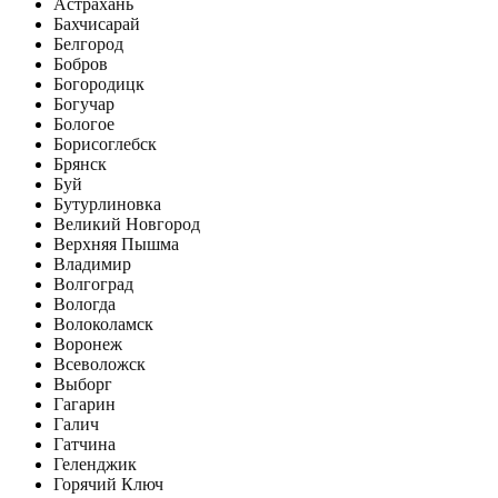
Астрахань
Бахчисарай
Белгород
Бобров
Богородицк
Богучар
Бологое
Борисоглебск
Брянск
Буй
Бутурлиновка
Великий Новгород
Верхняя Пышма
Владимир
Волгоград
Вологда
Волоколамск
Воронеж
Всеволожск
Выборг
Гагарин
Галич
Гатчина
Геленджик
Горячий Ключ