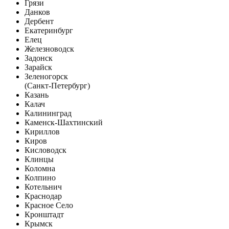
Грязи
Данков
Дербент
Екатеринбург
Елец
Железноводск
Задонск
Зарайск
Зеленогорск
(Санкт-Петербург)
Казань
Калач
Калининград
Каменск-Шахтинский
Кириллов
Киров
Кисловодск
Клинцы
Коломна
Колпино
Котельнич
Краснодар
Красное Село
Кронштадт
Крымск