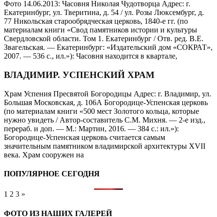
Фото 14.06.2013: Часовня Николая Чудотворца Адрес: г.
Екатеринбург, ул. Тверитина, д. 54 / ул. Розы Люксембург, д.
77 Никольская старообрядческая церковь, 1840-е гг. (по
материалам книги «Свод памятников истории и культуры
Свердловской области. Том 1. Екатеринбург / Отв. ред. В.Е.
Звагельская. — Екатеринбург: «Издательский дом «СОКРАТ»,
2007. — 536 с., ил.»): Часовня находится в квартале,
ВЛАДИМИР. УСПЕНСКИЙ ХРАМ
Храм Успения Пресвятой Богородицы Адрес: г. Владимир, ул.
Большая Московская, д. 106А Богородице-Успенская церковь
(по материалам книги «500 мест Золотого кольца, которые
нужно увидеть / Автор-составитель С.М. Михня. — 2-е изд.,
перераб. и доп. — М.: Мартин, 2016. — 384 с.: ил.»):
Богородице-Успенская церковь считается самым
значительным памятником владимирской архитектуры XVII
века. Храм сооружен на
ПОПУЛЯРНОЕ СЕГОДНЯ
1
2
3
»
ФОТО ИЗ НАШИХ ГАЛЕРЕЙ