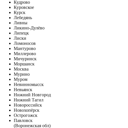
Кудрово
Куровское
Курск
Лебедянь
Ливны
Ликино-Дулёво
Липецк
Лиски
Ломоносов
Мантурово
Миллерово
Мичуринск
Моршанск
Москва
Мурино
Муром
Невинномысск
Невьянск
Нижний Новгород
Нижний Тагил
Новороссийск
Новохопёрск
Острогожск
Павловск
(Воронежская обл)