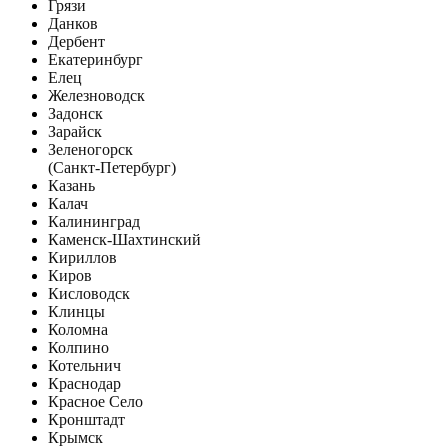
Грязи
Данков
Дербент
Екатеринбург
Елец
Железноводск
Задонск
Зарайск
Зеленогорск
(Санкт-Петербург)
Казань
Калач
Калининград
Каменск-Шахтинский
Кириллов
Киров
Кисловодск
Клинцы
Коломна
Колпино
Котельнич
Краснодар
Красное Село
Кронштадт
Крымск