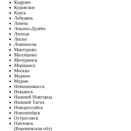
Кудрово
Куровское
Курск
Лебедянь
Ливны
Ликино-Дулёво
Липецк
Лиски
Ломоносов
Мантурово
Миллерово
Мичуринск
Моршанск
Москва
Мурино
Муром
Невинномысск
Невьянск
Нижний Новгород
Нижний Тагил
Новороссийск
Новохопёрск
Острогожск
Павловск
(Воронежская обл)