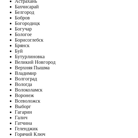
Астрахань
Бахчисарай
Белгород
Бобров
Богородицк
Богучар
Бологое
Борисоглебск
Брянск
Буй
Бутурлиновка
Великий Новгород
Верхняя Пышма
Владимир
Волгоград
Вологда
Волоколамск
Воронеж
Всеволожск
Выборг
Гагарин
Галич
Гатчина
Геленджик
Горячий Ключ