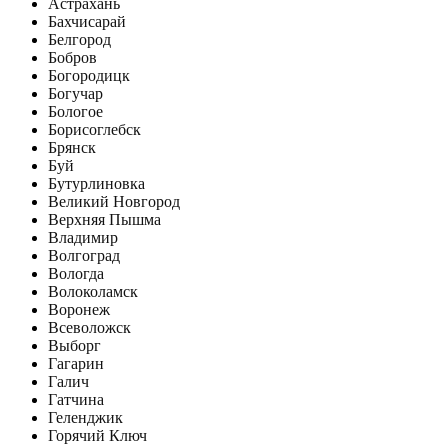
Астрахань
Бахчисарай
Белгород
Бобров
Богородицк
Богучар
Бологое
Борисоглебск
Брянск
Буй
Бутурлиновка
Великий Новгород
Верхняя Пышма
Владимир
Волгоград
Вологда
Волоколамск
Воронеж
Всеволожск
Выборг
Гагарин
Галич
Гатчина
Геленджик
Горячий Ключ