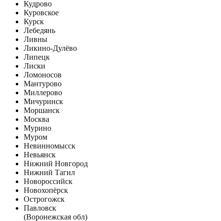
Кудрово
Куровское
Курск
Лебедянь
Ливны
Ликино-Дулёво
Липецк
Лиски
Ломоносов
Мантурово
Миллерово
Мичуринск
Моршанск
Москва
Мурино
Муром
Невинномысск
Невьянск
Нижний Новгород
Нижний Тагил
Новороссийск
Новохопёрск
Острогожск
Павловск
(Воронежская обл)