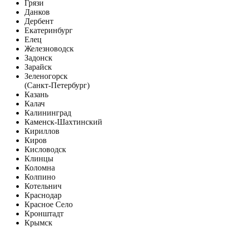
Грязи
Данков
Дербент
Екатеринбург
Елец
Железноводск
Задонск
Зарайск
Зеленогорск
(Санкт-Петербург)
Казань
Калач
Калининград
Каменск-Шахтинский
Кириллов
Киров
Кисловодск
Клинцы
Коломна
Колпино
Котельнич
Краснодар
Красное Село
Кронштадт
Крымск