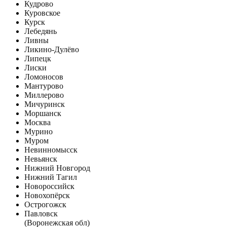
Кудрово
Куровское
Курск
Лебедянь
Ливны
Ликино-Дулёво
Липецк
Лиски
Ломоносов
Мантурово
Миллерово
Мичуринск
Моршанск
Москва
Мурино
Муром
Невинномысск
Невьянск
Нижний Новгород
Нижний Тагил
Новороссийск
Новохопёрск
Острогожск
Павловск
(Воронежская обл)