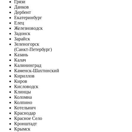
Грязи
Данков
Дербент
Екатеринбург
Елец
Железноводск
Задонск
Зарайск
Зеленогорск
(Санкт-Петербург)
Казань
Калач
Калининград
Каменск-Шахтинский
Кириллов
Киров
Кисловодск
Клинцы
Коломна
Колпино
Котельнич
Краснодар
Красное Село
Кронштадт
Крымск