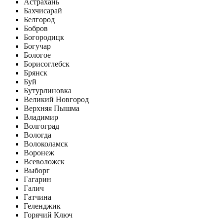
Астрахань
Бахчисарай
Белгород
Бобров
Богородицк
Богучар
Бологое
Борисоглебск
Брянск
Буй
Бутурлиновка
Великий Новгород
Верхняя Пышма
Владимир
Волгоград
Вологда
Волоколамск
Воронеж
Всеволожск
Выборг
Гагарин
Галич
Гатчина
Геленджик
Горячий Ключ