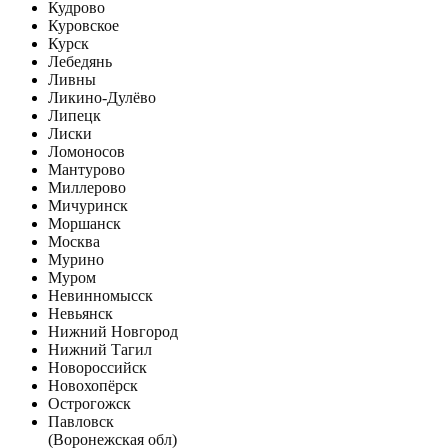
Кудрово
Куровское
Курск
Лебедянь
Ливны
Ликино-Дулёво
Липецк
Лиски
Ломоносов
Мантурово
Миллерово
Мичуринск
Моршанск
Москва
Мурино
Муром
Невинномысск
Невьянск
Нижний Новгород
Нижний Тагил
Новороссийск
Новохопёрск
Острогожск
Павловск
(Воронежская обл)