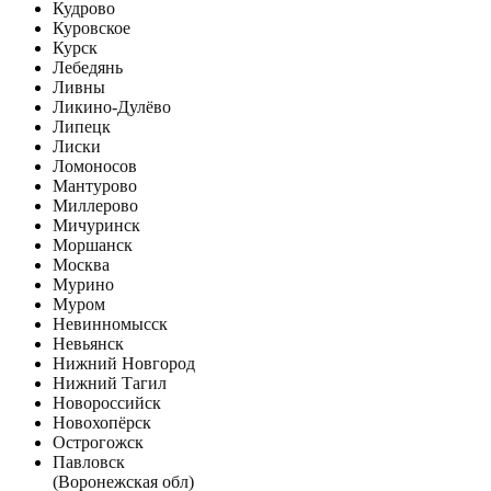
Кудрово
Куровское
Курск
Лебедянь
Ливны
Ликино-Дулёво
Липецк
Лиски
Ломоносов
Мантурово
Миллерово
Мичуринск
Моршанск
Москва
Мурино
Муром
Невинномысск
Невьянск
Нижний Новгород
Нижний Тагил
Новороссийск
Новохопёрск
Острогожск
Павловск
(Воронежская обл)