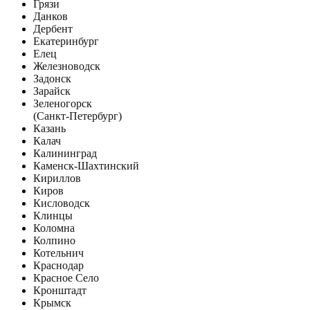
Грязи
Данков
Дербент
Екатеринбург
Елец
Железноводск
Задонск
Зарайск
Зеленогорск
(Санкт-Петербург)
Казань
Калач
Калининград
Каменск-Шахтинский
Кириллов
Киров
Кисловодск
Клинцы
Коломна
Колпино
Котельнич
Краснодар
Красное Село
Кронштадт
Крымск