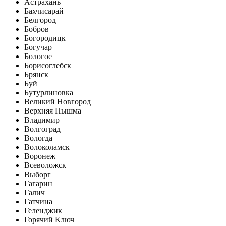
Астрахань
Бахчисарай
Белгород
Бобров
Богородицк
Богучар
Бологое
Борисоглебск
Брянск
Буй
Бутурлиновка
Великий Новгород
Верхняя Пышма
Владимир
Волгоград
Вологда
Волоколамск
Воронеж
Всеволожск
Выборг
Гагарин
Галич
Гатчина
Геленджик
Горячий Ключ