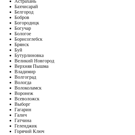
Астрахань
Бахчисарай
Белгород
Бобров
Богородицк
Богучар
Бологое
Борисоглебск
Брянск
Буй
Бутурлиновка
Великий Новгород
Верхняя Пышма
Владимир
Волгоград
Вологда
Волоколамск
Воронеж
Всеволожск
Выборг
Гагарин
Галич
Гатчина
Геленджик
Горячий Ключ