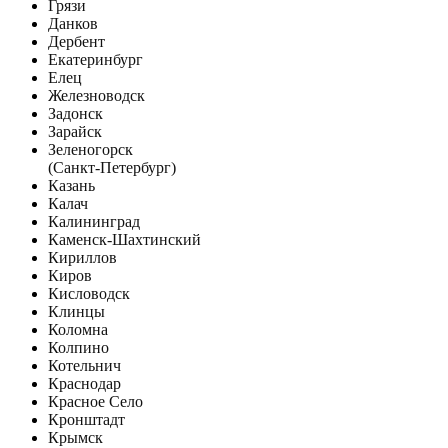
Грязи
Данков
Дербент
Екатеринбург
Елец
Железноводск
Задонск
Зарайск
Зеленогорск
(Санкт-Петербург)
Казань
Калач
Калининград
Каменск-Шахтинский
Кириллов
Киров
Кисловодск
Клинцы
Коломна
Колпино
Котельнич
Краснодар
Красное Село
Кронштадт
Крымск