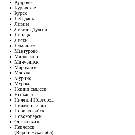
Кудрово
Куровское
Курск
Лебедянь
Ливны
Ликино-Дулёво
Липецк
Лиски
Ломоносов
Мантурово
Миллерово
Мичуринск
Моршанск
Москва
Мурино
Муром
Невинномысск
Невьянск
Нижний Новгород
Нижний Тагил
Новороссийск
Новохопёрск
Острогожск
Павловск
(Воронежская обл)